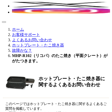
ホーム
お客様サポート
よくあるお問い合わせ
ホットプレート・たこ焼き器
故障かな？
MHP-R102（リコパ）のたこ焼き（平面クレート）が
がたつきます。
ホットプレート・たこ焼き器に
関するよくあるお問い合わせ
このページではホットプレート・たこ焼き器に関するよくあるご
質問を掲載しています。