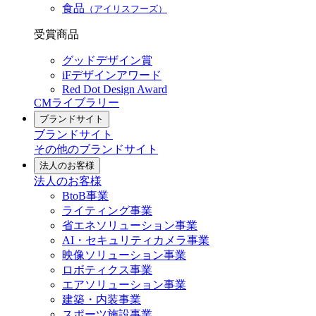
食品
（アイリスフーズ）
受賞商品
グッドデザイン賞
iFデザインアワード
Red Dot Design Award
CMライブラリー
ブランドサイト
ブランドサイト
その他のブランドサイト
法人のお客様
法人のお客様
BtoB事業
ライティング事業
省エネソリューション事業
AI・セキュリティカメラ事業
映像ソリューション事業
ロボティクス事業
エアソリューション事業
建築・内装事業
スポーツ施設事業