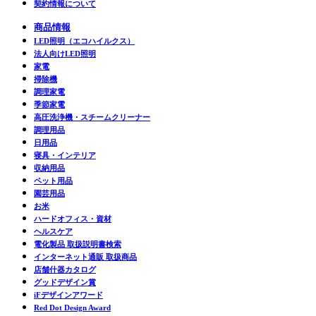
契約情報について
商品情報
LED照明（エコハイルクス）
法人向けLED照明
家電
掃除機
調理家電
季節家電
高圧洗浄機・スチームクリーナー
調理用品
日用品
寝具・インテリア
収納用品
ペット用品
園芸用品
お米
ハードオフィス・資材
ヘルスケア
電化製品 取扱説明書検索
インターネット通販 取扱商品
店舗什器カタログ
グッドデザイン賞
iFデザインアワード
Red Dot Design Award