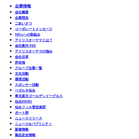
企業情報
会社概要
企業理念
ごあいさつ
コーポレートメッセージ
SDGsへの取組み
アイリスオーヤマとは？
会社案内 PDF
アイリスオーヤマの強み
会社沿革
所在地
グループ企業一覧
文化活動
環境活動
スポンサー活動
ベガルタ仙台
東北楽天ゴールデンイーグルス
仙台89ERS
仙台フィル管弦楽団
ボート部
ニュースリリース
ニュース&パブリシティ
新着情報
製品安全情報