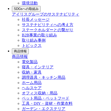
環境活動
SDGsへの取組み
アイリスグループのサステナビリティ
社長メッセージ
サステナビリティへの考え方
ステークホルダーとの繋がり
B2B事業の取り組み
取り組み事例
トピックス
商品情報
商品情報
電化製品
寝具・インテリア
収納・家具
調理器具・キッチン用品
ホーム用品
ヘルスケア
オフィス収納・用品
ペット用品・ペットフード
工具・DIY・資材・作業衣料
ガーデン・エクステリア