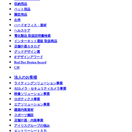
収納用品
ペット用品
園芸用品
お米
ハードオフィス・資材
ヘルスケア
電化製品 取扱説明書検索
インターネット通販 取扱商品
店舗什器カタログ
グッドデザイン賞
iFデザインアワード
Red Dot Design Award
CM
法人のお客様
ライティングソリューション事業
AIカメラ・セキュリティカメラ事業
映像ソリューション事業
ロボティクス事業
エアソリューション事業
建築内装資材
スポーツ施設
店舗什器・内装事業
アイリスグループの強み
エントリーシート入力