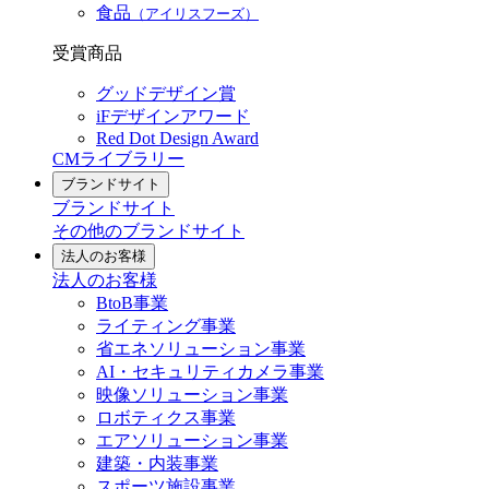
食品
（アイリスフーズ）
受賞商品
グッドデザイン賞
iFデザインアワード
Red Dot Design Award
CMライブラリー
ブランドサイト
ブランドサイト
その他のブランドサイト
法人のお客様
法人のお客様
BtoB事業
ライティング事業
省エネソリューション事業
AI・セキュリティカメラ事業
映像ソリューション事業
ロボティクス事業
エアソリューション事業
建築・内装事業
スポーツ施設事業