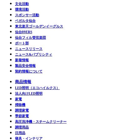
文化活動
環境活動
スポンサー活動
ベガルタ仙台
東北楽天ゴールデンイーグルス
仙台89ERS
仙台フィル管弦楽団
ボート部
ニュースリリース
ニュース&パブリシティ
新着情報
製品安全情報
契約情報について
商品情報
LED照明（エコハイルクス）
法人向けLED照明
家電
掃除機
調理家電
季節家電
高圧洗浄機・スチームクリーナー
調理用品
日用品
寝具・インテリア