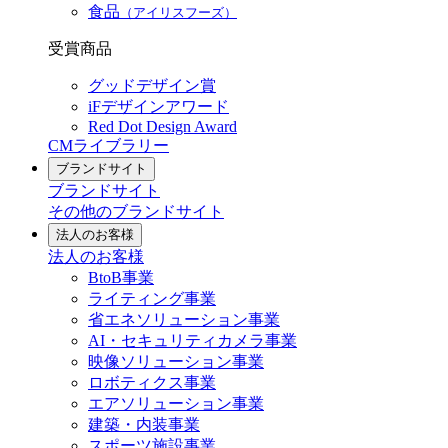
食品
（アイリスフーズ）
受賞商品
グッドデザイン賞
iFデザインアワード
Red Dot Design Award
CMライブラリー
ブランドサイト
ブランドサイト
その他のブランドサイト
法人のお客様
法人のお客様
BtoB事業
ライティング事業
省エネソリューション事業
AI・セキュリティカメラ事業
映像ソリューション事業
ロボティクス事業
エアソリューション事業
建築・内装事業
スポーツ施設事業