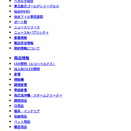
ベガルタ仙台
東北楽天ゴールデンイーグルス
仙台89ERS
仙台フィル管弦楽団
ボート部
ニュースリリース
ニュース&パブリシティ
新着情報
製品安全情報
契約情報について
商品情報
LED照明（エコハイルクス）
法人向けLED照明
家電
掃除機
調理家電
季節家電
高圧洗浄機・スチームクリーナー
調理用品
日用品
寝具・インテリア
収納用品
ペット用品
園芸用品