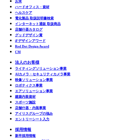
お米
ハードオフィス・資材
ヘルスケア
電化製品 取扱説明書検索
インターネット通販 取扱商品
店舗什器カタログ
グッドデザイン賞
iFデザインアワード
Red Dot Design Award
CM
法人のお客様
ライティングソリューション事業
AIカメラ・セキュリティカメラ事業
映像ソリューション事業
ロボティクス事業
エアソリューション事業
建築内装資材
スポーツ施設
店舗什器・内装事業
アイリスグループの強み
エントリーシート入力
採用情報
新卒採用情報