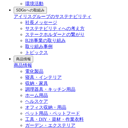
環境活動
SDGsへの取組み
アイリスグループのサステナビリティ
社長メッセージ
サステナビリティへの考え方
ステークホルダーとの繋がり
B2B事業の取り組み
取り組み事例
トピックス
商品情報
商品情報
電化製品
寝具・インテリア
収納・家具
調理器具・キッチン用品
ホーム用品
ヘルスケア
オフィス収納・用品
ペット用品・ペットフード
工具・DIY・資材・作業衣料
ガーデン・エクステリア