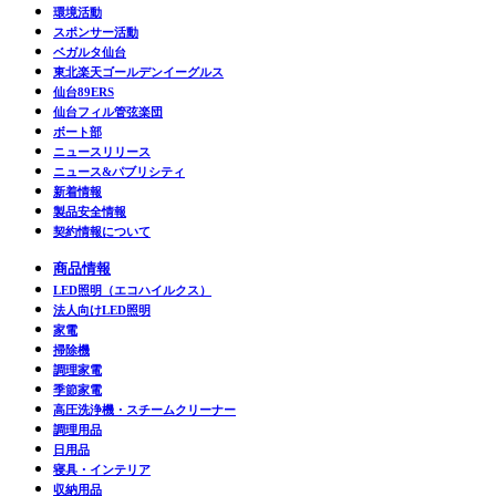
環境活動
スポンサー活動
ベガルタ仙台
東北楽天ゴールデンイーグルス
仙台89ERS
仙台フィル管弦楽団
ボート部
ニュースリリース
ニュース&パブリシティ
新着情報
製品安全情報
契約情報について
商品情報
LED照明（エコハイルクス）
法人向けLED照明
家電
掃除機
調理家電
季節家電
高圧洗浄機・スチームクリーナー
調理用品
日用品
寝具・インテリア
収納用品