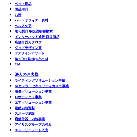
ペット用品
園芸用品
お米
ハードオフィス・資材
ヘルスケア
電化製品 取扱説明書検索
インターネット通販 取扱商品
店舗什器カタログ
グッドデザイン賞
iFデザインアワード
Red Dot Design Award
CM
法人のお客様
ライティングソリューション事業
AIカメラ・セキュリティカメラ事業
映像ソリューション事業
ロボティクス事業
エアソリューション事業
建築内装資材
スポーツ施設
店舗什器・内装事業
アイリスグループの強み
エントリーシート入力