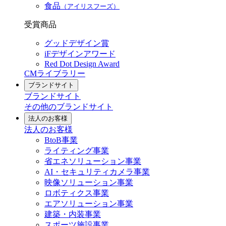
食品
（アイリスフーズ）
受賞商品
グッドデザイン賞
iFデザインアワード
Red Dot Design Award
CMライブラリー
ブランドサイト
ブランドサイト
その他のブランドサイト
法人のお客様
法人のお客様
BtoB事業
ライティング事業
省エネソリューション事業
AI・セキュリティカメラ事業
映像ソリューション事業
ロボティクス事業
エアソリューション事業
建築・内装事業
スポーツ施設事業