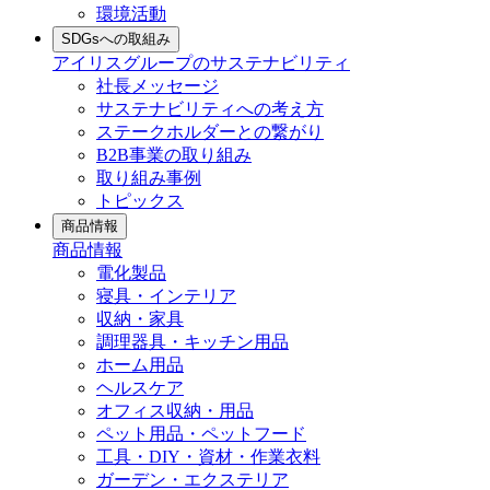
環境活動
SDGsへの取組み
アイリスグループのサステナビリティ
社長メッセージ
サステナビリティへの考え方
ステークホルダーとの繋がり
B2B事業の取り組み
取り組み事例
トピックス
商品情報
商品情報
電化製品
寝具・インテリア
収納・家具
調理器具・キッチン用品
ホーム用品
ヘルスケア
オフィス収納・用品
ペット用品・ペットフード
工具・DIY・資材・作業衣料
ガーデン・エクステリア