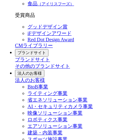
食品
（アイリスフーズ）
受賞商品
グッドデザイン賞
iFデザインアワード
Red Dot Design Award
CMライブラリー
ブランドサイト
ブランドサイト
その他のブランドサイト
法人のお客様
法人のお客様
BtoB事業
ライティング事業
省エネソリューション事業
AI・セキュリティカメラ事業
映像ソリューション事業
ロボティクス事業
エアソリューション事業
建築・内装事業
スポーツ施設事業