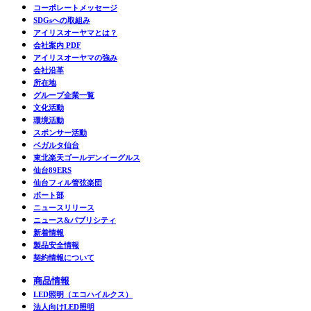
コーポレートメッセージ
SDGsへの取組み
アイリスオーヤマとは？
会社案内 PDF
アイリスオーヤマの強み
会社沿革
所在地
グループ企業一覧
文化活動
環境活動
スポンサー活動
ベガルタ仙台
東北楽天ゴールデンイーグルス
仙台89ERS
仙台フィル管弦楽団
ボート部
ニュースリリース
ニュース&パブリシティ
新着情報
製品安全情報
契約情報について
商品情報
LED照明（エコハイルクス）
法人向けLED照明