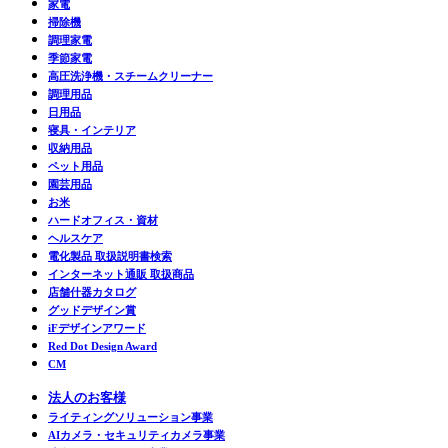
家電
掃除機
調理家電
季節家電
高圧洗浄機・スチームクリーナー
調理用品
日用品
寝具・インテリア
収納用品
ペット用品
園芸用品
お米
ハードオフィス・資材
ヘルスケア
電化製品 取扱説明書検索
インターネット通販 取扱商品
店舗什器カタログ
グッドデザイン賞
iFデザインアワード
Red Dot Design Award
CM
法人のお客様
ライティングソリューション事業
AIカメラ・セキュリティカメラ事業