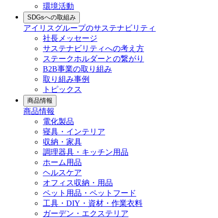
環境活動
SDGsへの取組み
アイリスグループのサステナビリティ
社長メッセージ
サステナビリティへの考え方
ステークホルダーとの繋がり
B2B事業の取り組み
取り組み事例
トピックス
商品情報
商品情報
電化製品
寝具・インテリア
収納・家具
調理器具・キッチン用品
ホーム用品
ヘルスケア
オフィス収納・用品
ペット用品・ペットフード
工具・DIY・資材・作業衣料
ガーデン・エクステリア