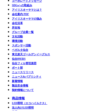
コーポレートメッセージ
SDGsへの取組み
アイリスオーヤマとは？
会社案内 PDF
アイリスオーヤマの強み
会社沿革
所在地
グループ企業一覧
文化活動
環境活動
スポンサー活動
ベガルタ仙台
東北楽天ゴールデンイーグルス
仙台89ERS
仙台フィル管弦楽団
ボート部
ニュースリリース
ニュース&パブリシティ
新着情報
製品安全情報
契約情報について
商品情報
LED照明（エコハイルクス）
法人向けLED照明