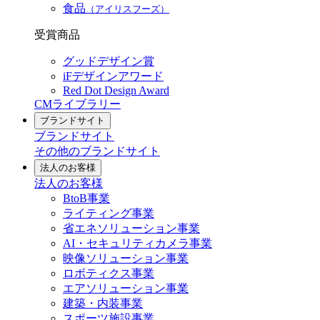
食品
（アイリスフーズ）
受賞商品
グッドデザイン賞
iFデザインアワード
Red Dot Design Award
CMライブラリー
ブランドサイト
ブランドサイト
その他のブランドサイト
法人のお客様
法人のお客様
BtoB事業
ライティング事業
省エネソリューション事業
AI・セキュリティカメラ事業
映像ソリューション事業
ロボティクス事業
エアソリューション事業
建築・内装事業
スポーツ施設事業