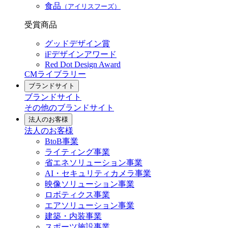
食品
（アイリスフーズ）
受賞商品
グッドデザイン賞
iFデザインアワード
Red Dot Design Award
CMライブラリー
ブランドサイト
ブランドサイト
その他のブランドサイト
法人のお客様
法人のお客様
BtoB事業
ライティング事業
省エネソリューション事業
AI・セキュリティカメラ事業
映像ソリューション事業
ロボティクス事業
エアソリューション事業
建築・内装事業
スポーツ施設事業