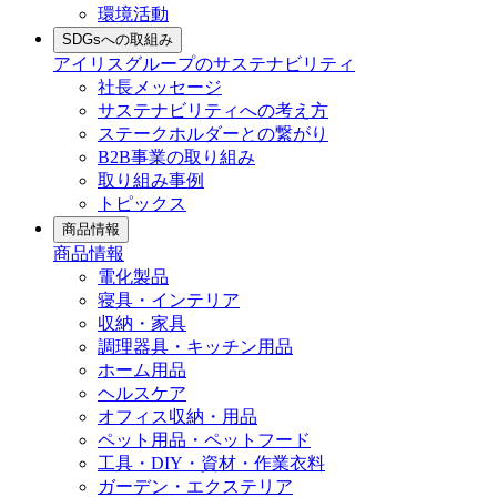
環境活動
SDGsへの取組み
アイリスグループのサステナビリティ
社長メッセージ
サステナビリティへの考え方
ステークホルダーとの繋がり
B2B事業の取り組み
取り組み事例
トピックス
商品情報
商品情報
電化製品
寝具・インテリア
収納・家具
調理器具・キッチン用品
ホーム用品
ヘルスケア
オフィス収納・用品
ペット用品・ペットフード
工具・DIY・資材・作業衣料
ガーデン・エクステリア