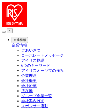
×
企業情報
企業情報
ごあいさつ
コーポレートメッセージ
アイリス物語
6つのキーワード
アイリスオーヤマの強み
企業理念
会社概要
会社沿革
所在地
グループ企業一覧
会社案内PDF
スポンサー活動