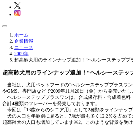
ホーム
企業情報
ニュース
2009年
超高齢犬用のラインナップ追加！“ヘルシーステッププラ
超高齢犬用のラインナップ追加！“ヘルシーステップ
当社は、犬用ペットフードの“ヘルシーステッププラスワン
やGMS、専門店などで2009年11月20日（金）から発売いた
ヘルシーステッププラスワン
は、合成保存料・合成着色料
合計4種類のフレーバーを発売しております。
今回は「13歳からのシニア用」
として2種類をラインナッ
犬の人口
を年齢別に見ると、7歳が最も多く12.2％を占
超高齢犬の人口も増加しています
※2
。このような背景を受け