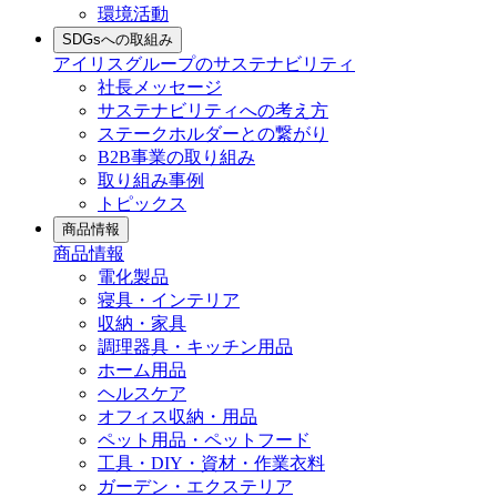
環境活動
SDGsへの取組み
アイリスグループのサステナビリティ
社長メッセージ
サステナビリティへの考え方
ステークホルダーとの繋がり
B2B事業の取り組み
取り組み事例
トピックス
商品情報
商品情報
電化製品
寝具・インテリア
収納・家具
調理器具・キッチン用品
ホーム用品
ヘルスケア
オフィス収納・用品
ペット用品・ペットフード
工具・DIY・資材・作業衣料
ガーデン・エクステリア