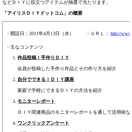
などＤＩＹに役立つアイテムが抽選で当たります。
「アイリスＤＩＹドットコム」の概要
・開設日：2011年4月13日（水）
・ＵＲＬ：
http://www.
・主なコンテンツ
作品投稿！手作りＤＩＹ
会員が投稿した手作り作品とその作り方を紹介
自分でできる！ＤＩＹ講座
家庭で手軽にできるＤＩＹの方法を紹介
モニターレポート
ＤＩＹ関連商品のモニターレポートを通して活用術な
ワンクリックアンケート