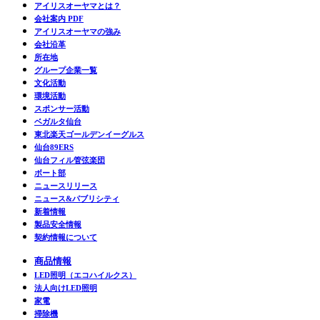
アイリスオーヤマとは？
会社案内 PDF
アイリスオーヤマの強み
会社沿革
所在地
グループ企業一覧
文化活動
環境活動
スポンサー活動
ベガルタ仙台
東北楽天ゴールデンイーグルス
仙台89ERS
仙台フィル管弦楽団
ボート部
ニュースリリース
ニュース&パブリシティ
新着情報
製品安全情報
契約情報について
商品情報
LED照明（エコハイルクス）
法人向けLED照明
家電
掃除機