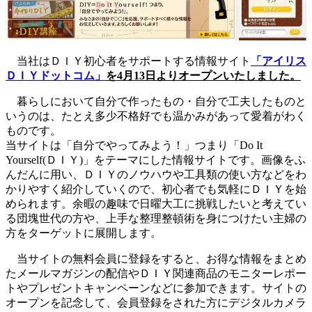
当社はＤＩＹ初心者をサポートする情報サイト
「アイリス
ＤＩＹドットコム」
を4月13日よりオープンいたしました。
暮らしにおいて自分で作ったもの・自分で工夫したものと
いうのは、たとえ多少不格好でも温かみがあって愛着がわく
ものです。
当サイトは「自分でやってみよう！」つまり「Do It
Yourself(ＤＩＹ)」をテーマにした情報サイトです。画像をふ
んだんに用い、ＤＩＹのノウハウや工具類の使い方などをわ
かりやすく紹介していくので、初心者でも気軽にＤＩＹを始
められます。余暇の趣味で日曜大工に挑戦したいと考えてい
る団塊世代の方や、上手な整理整頓術を身につけたい主婦の
方をターゲットに展開します。
当サイトの無料会員に登録をすると、お得な情報をまとめ
たメールマガジンの配信やＤＩＹ関連商品のモニターレポー
トやプレゼントキャンペーンなどに参加できます。サイトの
オープンを記念して、会員登録をされた方にデジタルカメラ