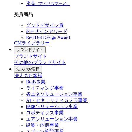
食品
（アイリスフーズ）
受賞商品
グッドデザイン賞
iFデザインアワード
Red Dot Design Award
CMライブラリー
ブランドサイト
ブランドサイト
その他のブランドサイト
法人のお客様
法人のお客様
BtoB事業
ライティング事業
省エネソリューション事業
AI・セキュリティカメラ事業
映像ソリューション事業
ロボティクス事業
エアソリューション事業
建築・内装事業
スポーツ施設事業