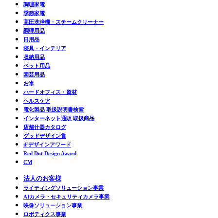
調理家電
季節家電
高圧洗浄機・スチームクリーナー
調理用品
日用品
寝具・インテリア
収納用品
ペット用品
園芸用品
お米
ハードオフィス・資材
ヘルスケア
電化製品 取扱説明書検索
インターネット通販 取扱商品
店舗什器カタログ
グッドデザイン賞
iFデザインアワード
Red Dot Design Award
CM
法人のお客様
ライティングソリューション事業
AIカメラ・セキュリティカメラ事業
映像ソリューション事業
ロボティクス事業