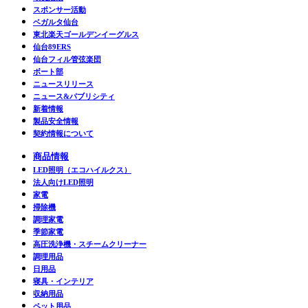
スポンサー活動
ベガルタ仙台
東北楽天ゴールデンイーグルス
仙台89ERS
仙台フィル管弦楽団
ボート部
ニュースリリース
ニュース&パブリシティ
新着情報
製品安全情報
契約情報について
商品情報
LED照明（エコハイルクス）
法人向けLED照明
家電
掃除機
調理家電
季節家電
高圧洗浄機・スチームクリーナー
調理用品
日用品
寝具・インテリア
収納用品
ペット用品