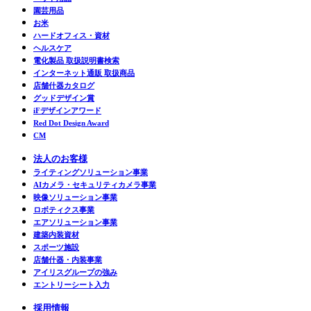
園芸用品
お米
ハードオフィス・資材
ヘルスケア
電化製品 取扱説明書検索
インターネット通販 取扱商品
店舗什器カタログ
グッドデザイン賞
iFデザインアワード
Red Dot Design Award
CM
法人のお客様
ライティングソリューション事業
AIカメラ・セキュリティカメラ事業
映像ソリューション事業
ロボティクス事業
エアソリューション事業
建築内装資材
スポーツ施設
店舗什器・内装事業
アイリスグループの強み
エントリーシート入力
採用情報