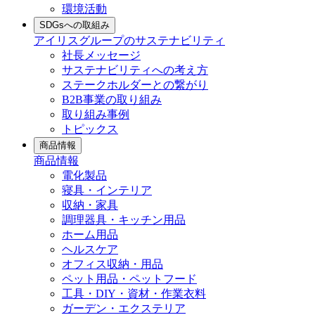
環境活動
SDGsへの取組み
アイリスグループのサステナビリティ
社長メッセージ
サステナビリティへの考え方
ステークホルダーとの繋がり
B2B事業の取り組み
取り組み事例
トピックス
商品情報
商品情報
電化製品
寝具・インテリア
収納・家具
調理器具・キッチン用品
ホーム用品
ヘルスケア
オフィス収納・用品
ペット用品・ペットフード
工具・DIY・資材・作業衣料
ガーデン・エクステリア