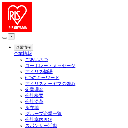
×
企業情報
企業情報
ごあいさつ
コーポレートメッセージ
アイリス物語
6つのキーワード
アイリスオーヤマの強み
企業理念
会社概要
会社沿革
所在地
グループ企業一覧
会社案内PDF
スポンサー活動