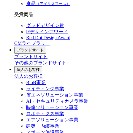
食品
（アイリスフーズ）
受賞商品
グッドデザイン賞
iFデザインアワード
Red Dot Design Award
CMライブラリー
ブランドサイト
ブランドサイト
その他のブランドサイト
法人のお客様
法人のお客様
BtoB事業
ライティング事業
省エネソリューション事業
AI・セキュリティカメラ事業
映像ソリューション事業
ロボティクス事業
エアソリューション事業
建築・内装事業
スポーツ施設事業