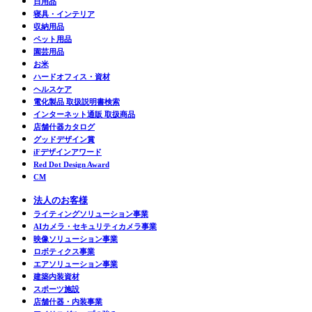
日用品
寝具・インテリア
収納用品
ペット用品
園芸用品
お米
ハードオフィス・資材
ヘルスケア
電化製品 取扱説明書検索
インターネット通販 取扱商品
店舗什器カタログ
グッドデザイン賞
iFデザインアワード
Red Dot Design Award
CM
法人のお客様
ライティングソリューション事業
AIカメラ・セキュリティカメラ事業
映像ソリューション事業
ロボティクス事業
エアソリューション事業
建築内装資材
スポーツ施設
店舗什器・内装事業