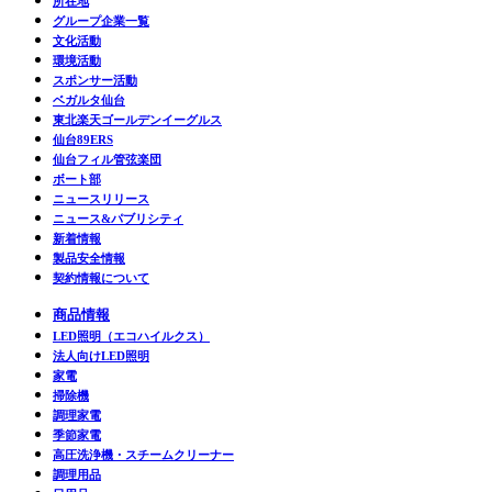
所在地
グループ企業一覧
文化活動
環境活動
スポンサー活動
ベガルタ仙台
東北楽天ゴールデンイーグルス
仙台89ERS
仙台フィル管弦楽団
ボート部
ニュースリリース
ニュース&パブリシティ
新着情報
製品安全情報
契約情報について
商品情報
LED照明（エコハイルクス）
法人向けLED照明
家電
掃除機
調理家電
季節家電
高圧洗浄機・スチームクリーナー
調理用品