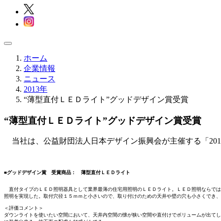
ホーム
企業情報
ニュース
2013年
“薄型直付ＬＥＤライト”グッドデザイン賞受賞
“薄型直付ＬＥＤライト”グッドデザイン賞受賞
当社は、公益財団法人日本デザイン振興会が主催する「20
■グッドデザイン賞 受賞商品： 薄型直付ＬＥＤライト
直付タイプのＬＥＤ照明器具として業界最薄の住宅用照明のＬＥＤライト。ＬＥＤ照明ならでは
照明を実現した。取付穴径１５ｍｍと小さいので、取り付けのための天井や壁の穴も小さくでき、
＜評価コメント＞
ダウンライトを使いたい空間において、天井内空間の懐が狭い空間や直付けでボリュームが出てし