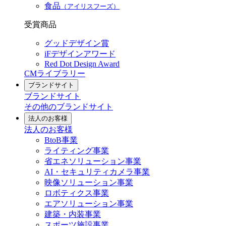
食品
（アイリスフーズ）
受賞商品
グッドデザイン賞
iFデザインアワード
Red Dot Design Award
CMライブラリー
ブランドサイト
ブランドサイト
その他のブランドサイト
法人のお客様
法人のお客様
BtoB事業
ライティング事業
省エネソリューション事業
AI・セキュリティカメラ事業
映像ソリューション事業
ロボティクス事業
エアソリューション事業
建築・内装事業
スポーツ施設事業