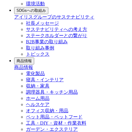
環境活動
SDGsへの取組み
アイリスグループのサステナビリティ
社長メッセージ
サステナビリティへの考え方
ステークホルダーとの繋がり
B2B事業の取り組み
取り組み事例
トピックス
商品情報
商品情報
電化製品
寝具・インテリア
収納・家具
調理器具・キッチン用品
ホーム用品
ヘルスケア
オフィス収納・用品
ペット用品・ペットフード
工具・DIY・資材・作業衣料
ガーデン・エクステリア