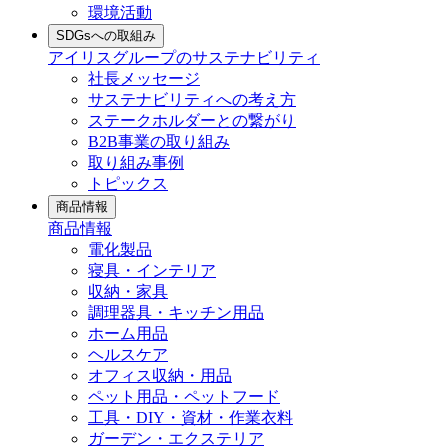
環境活動
SDGsへの取組み
アイリスグループのサステナビリティ
社長メッセージ
サステナビリティへの考え方
ステークホルダーとの繋がり
B2B事業の取り組み
取り組み事例
トピックス
商品情報
商品情報
電化製品
寝具・インテリア
収納・家具
調理器具・キッチン用品
ホーム用品
ヘルスケア
オフィス収納・用品
ペット用品・ペットフード
工具・DIY・資材・作業衣料
ガーデン・エクステリア