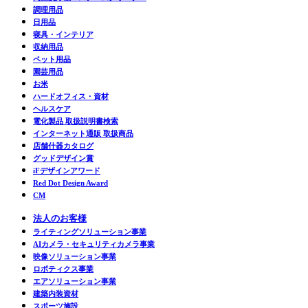
調理用品
日用品
寝具・インテリア
収納用品
ペット用品
園芸用品
お米
ハードオフィス・資材
ヘルスケア
電化製品 取扱説明書検索
インターネット通販 取扱商品
店舗什器カタログ
グッドデザイン賞
iFデザインアワード
Red Dot Design Award
CM
法人のお客様
ライティングソリューション事業
AIカメラ・セキュリティカメラ事業
映像ソリューション事業
ロボティクス事業
エアソリューション事業
建築内装資材
スポーツ施設