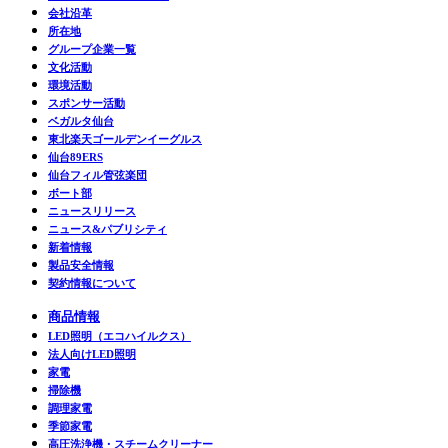
会社沿革
所在地
グループ企業一覧
文化活動
環境活動
スポンサー活動
ベガルタ仙台
東北楽天ゴールデンイーグルス
仙台89ERS
仙台フィル管弦楽団
ボート部
ニュースリリース
ニュース&パブリシティ
新着情報
製品安全情報
契約情報について
商品情報
LED照明（エコハイルクス）
法人向けLED照明
家電
掃除機
調理家電
季節家電
高圧洗浄機・スチームクリーナー