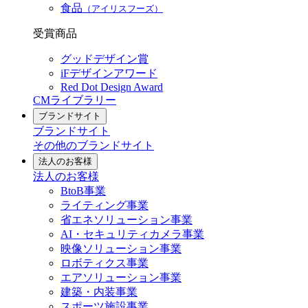
食品
（アイリスフーズ）
受賞商品
グッドデザイン賞
iFデザインアワード
Red Dot Design Award
CMライブラリー
ブランドサイト
ブランドサイト
その他のブランドサイト
法人のお客様
法人のお客様
BtoB事業
ライティング事業
省エネソリューション事業
AI・セキュリティカメラ事業
映像ソリューション事業
ロボティクス事業
エアソリューション事業
建築・内装事業
スポーツ施設事業