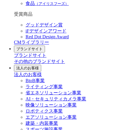
食品
（アイリスフーズ）
受賞商品
グッドデザイン賞
iFデザインアワード
Red Dot Design Award
CMライブラリー
ブランドサイト
ブランドサイト
その他のブランドサイト
法人のお客様
法人のお客様
BtoB事業
ライティング事業
省エネソリューション事業
AI・セキュリティカメラ事業
映像ソリューション事業
ロボティクス事業
エアソリューション事業
建築・内装事業
スポーツ施設事業