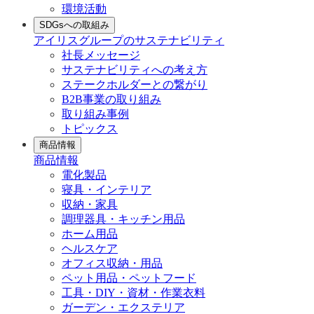
環境活動
SDGsへの取組み
アイリスグループのサステナビリティ
社長メッセージ
サステナビリティへの考え方
ステークホルダーとの繋がり
B2B事業の取り組み
取り組み事例
トピックス
商品情報
商品情報
電化製品
寝具・インテリア
収納・家具
調理器具・キッチン用品
ホーム用品
ヘルスケア
オフィス収納・用品
ペット用品・ペットフード
工具・DIY・資材・作業衣料
ガーデン・エクステリア