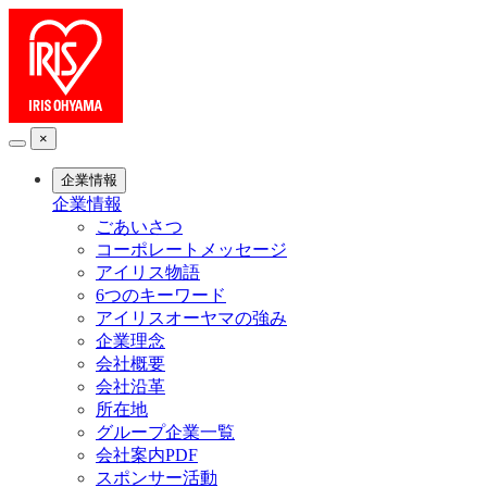
×
企業情報
企業情報
ごあいさつ
コーポレートメッセージ
アイリス物語
6つのキーワード
アイリスオーヤマの強み
企業理念
会社概要
会社沿革
所在地
グループ企業一覧
会社案内PDF
スポンサー活動