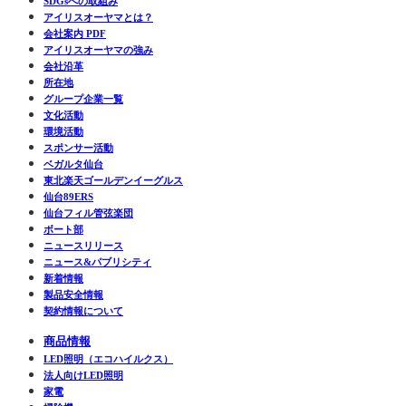
SDGsへの取組み
アイリスオーヤマとは？
会社案内 PDF
アイリスオーヤマの強み
会社沿革
所在地
グループ企業一覧
文化活動
環境活動
スポンサー活動
ベガルタ仙台
東北楽天ゴールデンイーグルス
仙台89ERS
仙台フィル管弦楽団
ボート部
ニュースリリース
ニュース&パブリシティ
新着情報
製品安全情報
契約情報について
商品情報
LED照明（エコハイルクス）
法人向けLED照明
家電