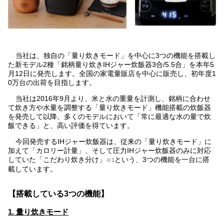
当社は、独自の「量り炊きモード」を中心に3つの機能を搭載し
た新モデル2種「銘柄量り炊きIHジャー炊飯器3合/5.5合」を本年5
月12日に発売します。全国の家電量販店を中心に販売し、初年度1
0万台の出荷を目指します。
当社は2016年9月より、米と水の重量を計測し、銘柄に合わせ
て炊き方や水量を調整する「量り炊きモード」機能搭載の炊飯器
を発売して以降、多くのモデルにおいて「常に最適な水の量で炊
飯できる」と、高い評価を得ています。
今回発売するIHジャー炊飯器は、従来の「量り炊きモード」に
加えて「カロリー計量」、そして圧力IHジャー炊飯器のみに対応
していた「こだわり炊き分け」
という、3つの機能を一台に搭
※1
載しています。
【搭載している3つの機能】
1. 量り炊きモード