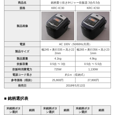
商品名
銘柄量り炊きIHジャー炊飯器 3合/5.5合
規格
KRC-IC30
KRC-IC50
製品画像
電源
AC 100V（50/60Hz共用）
幅245 × 奥行335 × 高さ22
幅265 × 奥行356 × 高さ23
製品サイズ
2mm
1mm
製品重量
4.1kg
4.9kg
炊飯容量
0.5合 〜 3合
0.5合 〜 5.5合
炊飯時消費電力
725W
1,130W
電源コード長さ
約1ｍ（収納式）
参考価格（税抜）
25,800円
27,800円
発売日
2018年5月12日
■ 銘柄選択表
米銘柄ボタ
米銘柄ボタ
米銘柄ボタ
銘柄
銘柄
銘柄
ン選択
ン選択
ン選択