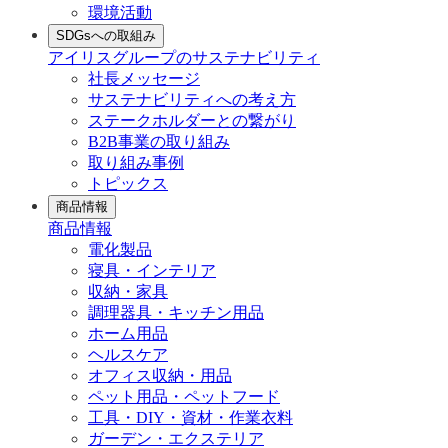
環境活動
SDGsへの取組み
アイリスグループのサステナビリティ
社長メッセージ
サステナビリティへの考え方
ステークホルダーとの繋がり
B2B事業の取り組み
取り組み事例
トピックス
商品情報
商品情報
電化製品
寝具・インテリア
収納・家具
調理器具・キッチン用品
ホーム用品
ヘルスケア
オフィス収納・用品
ペット用品・ペットフード
工具・DIY・資材・作業衣料
ガーデン・エクステリア