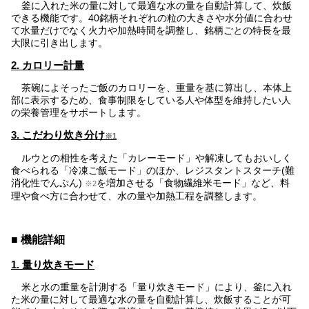
釜に入れた米の量に対して最適な水の量を自動計算して、炊飯
できる機能です。40銘柄それぞれの粒の大きさや水分値に合わせ
て水量だけでなく火力や加熱時間を調整し、銘柄ごとの特長を最
大限に引き出します。
2. カロリー計量
茶碗によそったご飯のカロリーを、重量を基に算出し、本体上
部に表示するため、食事制限をしている人や体型を維持したい人
の栄養管理をサポートします。
3. こだわり炊き分け
※1
ルウとの相性を考えた「カレーモード」や解凍してもおいしく
食べられる「冷凍ご飯モード」のほか、レジスタントスターチ(難
消化性でんぷん)
を増加させる「食物繊維米モード」など、料
※2
理や食べ方に合わせて、水の量や加熱工程を調整します。
■ 機能詳細
1. 量り炊きモード
米と水の重量を計測する「量り炊きモード」により、釜に入れ
た米の量に対して最適な水の量を自動計算し、炊飯することが可