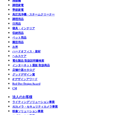
掃除機
調理家電
季節家電
高圧洗浄機・スチームクリーナー
調理用品
日用品
寝具・インテリア
収納用品
ペット用品
園芸用品
お米
ハードオフィス・資材
ヘルスケア
電化製品 取扱説明書検索
インターネット通販 取扱商品
店舗什器カタログ
グッドデザイン賞
iFデザインアワード
Red Dot Design Award
CM
法人のお客様
ライティングソリューション事業
AIカメラ・セキュリティカメラ事業
映像ソリューション事業