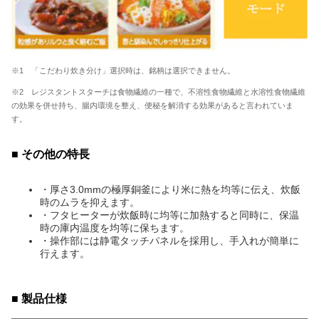
※1 「こだわり炊き分け」選択時は、銘柄は選択できません。
※2 レジスタントスターチは食物繊維の一種で、不溶性食物繊維と水溶性食物繊維
の効果を併せ持ち、腸内環境を整え、便秘を解消する効果があると言われていま
す。
■ その他の特長
・厚さ3.0mmの極厚銅釜により米に熱を均等に伝え、炊飯
時のムラを抑えます。
・フタヒーターが炊飯時に均等に加熱すると同時に、保温
時の庫内温度を均等に保ちます。
・操作部には静電タッチパネルを採用し、手入れが簡単に
行えます。
■ 製品仕様