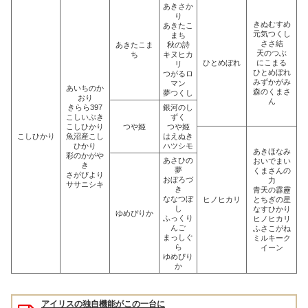
あきさか
り
きぬむすめ
あきたこ
元気つくし
まち
ささ結
あきたこま
秋の詩
天のつぶ
ち
キヌヒカ
ひとめぼれ
にこまる
リ
ひとめぼれ
つがるロ
みずかがみ
マン
あいちのか
森のくまさ
夢つくし
おり
ん
きらら397
銀河のし
こしいぶき
ずく
こしひかり
つや姫
つや姫
こしひかり
魚沼産こし
はえぬき
ひかり
ハツシモ
あきほなみ
彩のかがや
あさひの
おいでまい
き
夢
くまさんの
さがびより
おぼろづ
力
ササニシキ
き
青天の霹靂
ななつぼ
ヒノヒカリ
とちぎの星
し
なすひかり
ゆめぴりか
ふっくり
ヒノヒカリ
んご
ふさこがね
まっしぐ
ミルキーク
ら
イーン
ゆめぴり
か
アイリスの独自機能がこの一台に