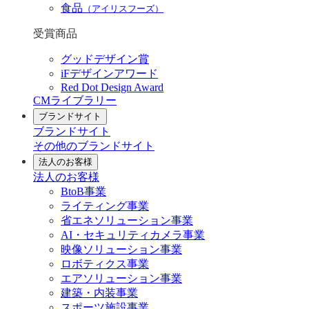
食品
（アイリスフーズ）
受賞商品
グッドデザイン賞
iFデザインアワード
Red Dot Design Award
CMライブラリー
ブランドサイト
ブランドサイト
その他のブランドサイト
法人のお客様
法人のお客様
BtoB事業
ライティング事業
省エネソリューション事業
AI・セキュリティカメラ事業
映像ソリューション事業
ロボティクス事業
エアソリューション事業
建築・内装事業
スポーツ施設事業