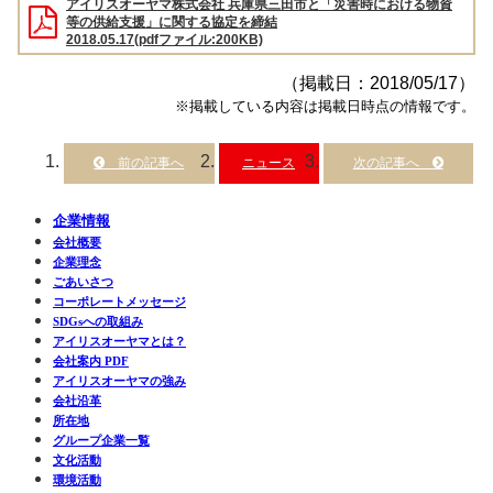
アイリスオーヤマ株式会社 兵庫県三田市と「災害時における物資
等の供給支援」に関する協定を締結
2018.05.17(pdfファイル:200KB)
（掲載日：2018/05/17）
※掲載している内容は掲載日時点の情報です。
ニュース
企業情報
会社概要
企業理念
ごあいさつ
コーポレートメッセージ
SDGsへの取組み
アイリスオーヤマとは？
会社案内 PDF
アイリスオーヤマの強み
会社沿革
所在地
グループ企業一覧
文化活動
環境活動