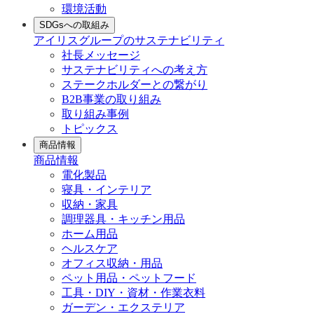
環境活動
SDGsへの取組み
アイリスグループのサステナビリティ
社長メッセージ
サステナビリティへの考え方
ステークホルダーとの繋がり
B2B事業の取り組み
取り組み事例
トピックス
商品情報
商品情報
電化製品
寝具・インテリア
収納・家具
調理器具・キッチン用品
ホーム用品
ヘルスケア
オフィス収納・用品
ペット用品・ペットフード
工具・DIY・資材・作業衣料
ガーデン・エクステリア