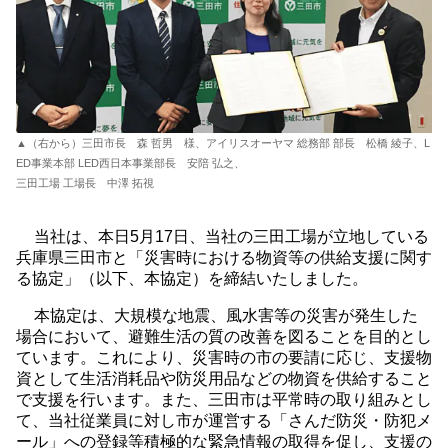
▲（右から）三田市長 森 哲男 様、アイリスオーヤマ 総務部 部長 松橋 綾子、L
ED事業本部 LED西日本事業部長 安陪 弘之、
三田工場 工場長 中澤 拓視
当社は、本日5月17日、当社の三田工場が立地している
兵庫県三田市と「災害時における物資等の供給支援に関す
る協定」（以下、本協定）を締結いたしました。
本協定は、大規模な地震、風水害等の災害が発生した
場合において、避難生活の質の改善を図ることを目的とし
ています。これにより、災害時の市の要請に応じ、支援物
資として生活消耗品や防災用品などの物資を供給すること
で支援を行います。また、三田市は平常時の取り組みとし
て、当社従業員に対し市が運営する「さんだ防災・防犯メ
ール」への登録等積極的な緊急情報の取得を促し、支援の