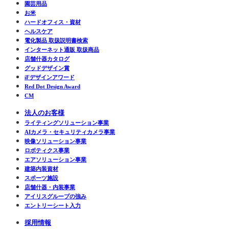
園芸用品
お米
ハードオフィス・資材
ヘルスケア
電化製品 取扱説明書検索
インターネット通販 取扱商品
店舗什器カタログ
グッドデザイン賞
iFデザインアワード
Red Dot Design Award
CM
法人のお客様
ライティングソリューション事業
AIカメラ・セキュリティカメラ事業
映像ソリューション事業
ロボティクス事業
エアソリューション事業
建築内装資材
スポーツ施設
店舗什器・内装事業
アイリスグループの強み
エントリーシート入力
採用情報