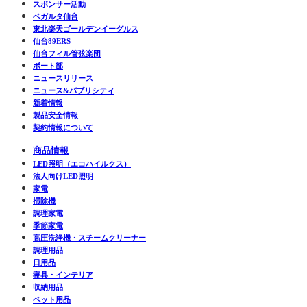
スポンサー活動
ベガルタ仙台
東北楽天ゴールデンイーグルス
仙台89ERS
仙台フィル管弦楽団
ボート部
ニュースリリース
ニュース&パブリシティ
新着情報
製品安全情報
契約情報について
商品情報
LED照明（エコハイルクス）
法人向けLED照明
家電
掃除機
調理家電
季節家電
高圧洗浄機・スチームクリーナー
調理用品
日用品
寝具・インテリア
収納用品
ペット用品