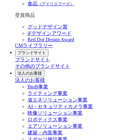
食品
（アイリスフーズ）
受賞商品
グッドデザイン賞
iFデザインアワード
Red Dot Design Award
CMライブラリー
ブランドサイト
ブランドサイト
その他のブランドサイト
法人のお客様
法人のお客様
BtoB事業
ライティング事業
省エネソリューション事業
AI・セキュリティカメラ事業
映像ソリューション事業
ロボティクス事業
エアソリューション事業
建築・内装事業
スポーツ施設事業