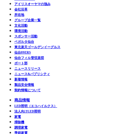
アイリスオーヤマの強み
会社沿革
所在地
グループ企業一覧
文化活動
環境活動
スポンサー活動
ベガルタ仙台
東北楽天ゴールデンイーグルス
仙台89ERS
仙台フィル管弦楽団
ボート部
ニュースリリース
ニュース&パブリシティ
新着情報
製品安全情報
契約情報について
商品情報
LED照明（エコハイルクス）
法人向けLED照明
家電
掃除機
調理家電
季節家電