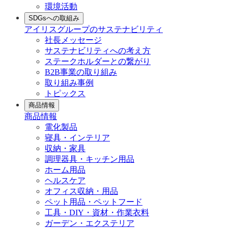
環境活動
SDGsへの取組み
アイリスグループのサステナビリティ
社長メッセージ
サステナビリティへの考え方
ステークホルダーとの繋がり
B2B事業の取り組み
取り組み事例
トピックス
商品情報
商品情報
電化製品
寝具・インテリア
収納・家具
調理器具・キッチン用品
ホーム用品
ヘルスケア
オフィス収納・用品
ペット用品・ペットフード
工具・DIY・資材・作業衣料
ガーデン・エクステリア