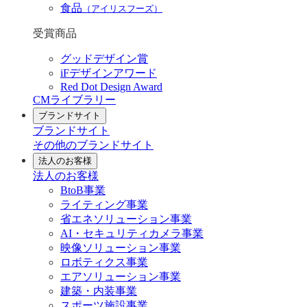
食品
（アイリスフーズ）
受賞商品
グッドデザイン賞
iFデザインアワード
Red Dot Design Award
CMライブラリー
ブランドサイト
ブランドサイト
その他のブランドサイト
法人のお客様
法人のお客様
BtoB事業
ライティング事業
省エネソリューション事業
AI・セキュリティカメラ事業
映像ソリューション事業
ロボティクス事業
エアソリューション事業
建築・内装事業
スポーツ施設事業