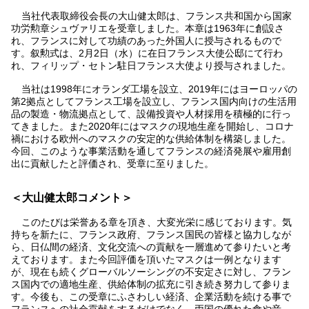
当社代表取締役会長の大山健太郎は、フランス共和国から国家
功労勲章シュヴァリエを受章しました。本章は1963年に創設さ
れ、フランスに対して功績のあった外国人に授与されるもので
す。叙勲式は、2月2日（水）に在日フランス大使公邸にて行わ
れ、フィリップ・セトン駐日フランス大使より授与されました。
当社は1998年にオランダ工場を設立、2019年にはヨーロッパの
第2拠点としてフランス工場を設立し、フランス国内向けの生活用
品の製造・物流拠点として、設備投資や人材採用を積極的に行っ
てきました。また2020年にはマスクの現地生産を開始し、コロナ
禍における欧州へのマスクの安定的な供給体制を構築しました。
今回、このような事業活動を通してフランスの経済発展や雇用創
出に貢献したと評価され、受章に至りました。
＜大山健太郎コメント＞
このたびは栄誉ある章を頂き、大変光栄に感じております。気
持ちを新たに、フランス政府、フランス国民の皆様と協力しなが
ら、日仏間の経済、文化交流への貢献を一層進めて参りたいと考
えております。また今回評価を頂いたマスクは一例となります
が、現在も続くグローバルソーシングの不安定さに対し、フラン
ス国内での適地生産、供給体制の拡充に引き続き努力して参りま
す。今後も、この受章にふさわしい経済、企業活動を続ける事で