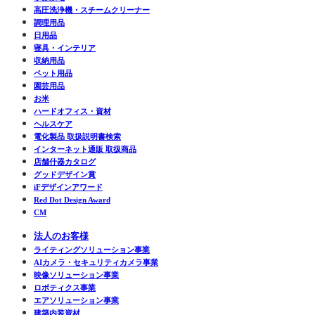
高圧洗浄機・スチームクリーナー
調理用品
日用品
寝具・インテリア
収納用品
ペット用品
園芸用品
お米
ハードオフィス・資材
ヘルスケア
電化製品 取扱説明書検索
インターネット通販 取扱商品
店舗什器カタログ
グッドデザイン賞
iFデザインアワード
Red Dot Design Award
CM
法人のお客様
ライティングソリューション事業
AIカメラ・セキュリティカメラ事業
映像ソリューション事業
ロボティクス事業
エアソリューション事業
建築内装資材