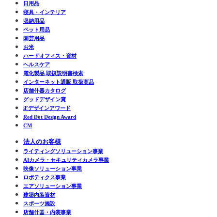
日用品
寝具・インテリア
収納用品
ペット用品
園芸用品
お米
ハードオフィス・資材
ヘルスケア
電化製品 取扱説明書検索
インターネット通販 取扱商品
店舗什器カタログ
グッドデザイン賞
iFデザインアワード
Red Dot Design Award
CM
法人のお客様
ライティングソリューション事業
AIカメラ・セキュリティカメラ事業
映像ソリューション事業
ロボティクス事業
エアソリューション事業
建築内装資材
スポーツ施設
店舗什器・内装事業