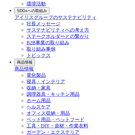
環境活動
SDGsへの取組み
アイリスグループのサステナビリティ
社長メッセージ
サステナビリティへの考え方
ステークホルダーとの繋がり
B2B事業の取り組み
取り組み事例
トピックス
商品情報
商品情報
電化製品
寝具・インテリア
収納・家具
調理器具・キッチン用品
ホーム用品
ヘルスケア
オフィス収納・用品
ペット用品・ペットフード
工具・DIY・資材・作業衣料
ガーデン・エクステリア