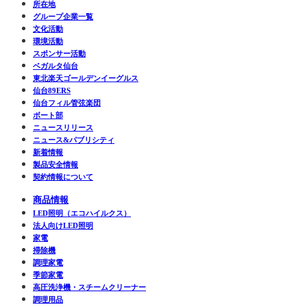
所在地
グループ企業一覧
文化活動
環境活動
スポンサー活動
ベガルタ仙台
東北楽天ゴールデンイーグルス
仙台89ERS
仙台フィル管弦楽団
ボート部
ニュースリリース
ニュース&パブリシティ
新着情報
製品安全情報
契約情報について
商品情報
LED照明（エコハイルクス）
法人向けLED照明
家電
掃除機
調理家電
季節家電
高圧洗浄機・スチームクリーナー
調理用品