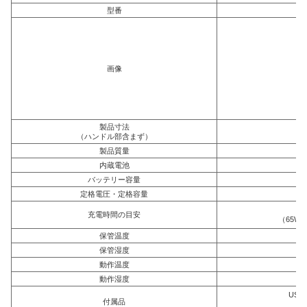
型番
画像
製品寸法
（ハンドル部含まず）
製品質量
内蔵電池
バッテリー容量
定格電圧・定格容量
充電時間の目安
（65W U
保管温度
保管湿度
動作温度
動作湿度
USB 
付属品