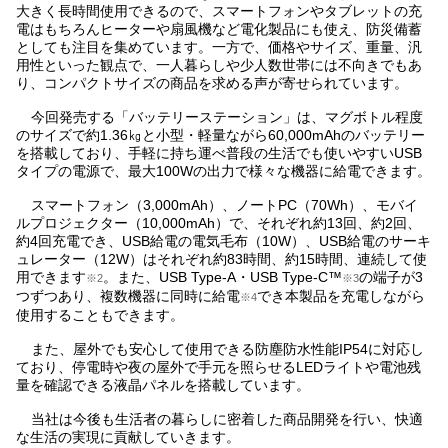
大きく長時間使用できるので、スマートフォンやタブレットの充
電はもちろんヒーターや扇風機など電化製品にも使え、防災備蓄
としても注目を集めています。一方で、価格やサイズ、重量、汎
用性といった観点で、一人暮らしや少人数世帯には不向きでもあ
り、コンパクトサイズの商品を求める声が寄せられています。
今回発売する「バッテリーステーション」は、マグボトル程度
のサイズで約1.36㎏と小型・軽量ながら60,000mAhのバッテリー
を搭載しており、手軽に持ち運べ普段の生活でも使いやすいUSB
タイプの電源で、最大100Wの出力で様々な機器に給電できます。
スマートフォン（3,000mAh）、ノートPC（70Wh）、モバイ
ルプロジェクター（10,000mAh）で、それぞれ約13回、約2回、
約4回充電でき、USB給電の電気毛布（10W）、USB給電のサーキ
ュレーター（12W）はそれぞれ約83時間、約15時間、連続して使
用できます
。また、USB Type-A・USB Type-C™
の端子が3
※2
※3
つずつあり、複数機器に同時に給電
でき本製品を充電しながら
※4
使用することもできます。
また、屋外でも安心して使用できる防塵防水性能IP54に対応し
ており、停電時や夜の屋外で手元を照らせるLEDライトや電池残
量を確認できる液晶パネルを搭載しています。
当社は今後も生活者の暮らしに密着した商品開発を行い、快適
な生活の実現に貢献していきます。