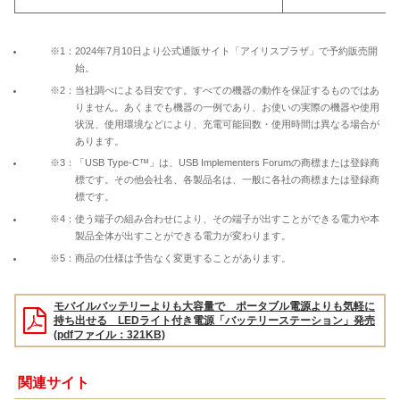
※1：2024年7月10日より公式通販サイト「アイリスプラザ」で予約販売開
始。
※2：当社調べによる目安です。すべての機器の動作を保証するものではあ
りません。あくまでも機器の一例であり、お使いの実際の機器や使用
状況、使用環境などにより、充電可能回数・使用時間は異なる場合が
あります。
※3：「USB Type-C™」は、USB Implementers Forumの商標または登録商
標です。その他会社名、各製品名は、一般に各社の商標または登録商
標です。
※4：使う端子の組み合わせにより、その端子が出すことができる電力や本
製品全体が出すことができる電力が変わります。
※5：商品の仕様は予告なく変更することがあります。
モバイルバッテリーよりも大容量で ポータブル電源よりも気軽に
持ち出せる LEDライト付き電源「バッテリーステーション」発売
(pdfファイル：321KB)
関連サイト