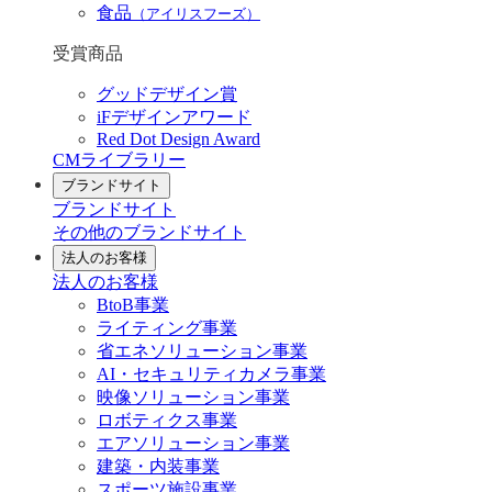
食品
（アイリスフーズ）
受賞商品
グッドデザイン賞
iFデザインアワード
Red Dot Design Award
CMライブラリー
ブランドサイト
ブランドサイト
その他のブランドサイト
法人のお客様
法人のお客様
BtoB事業
ライティング事業
省エネソリューション事業
AI・セキュリティカメラ事業
映像ソリューション事業
ロボティクス事業
エアソリューション事業
建築・内装事業
スポーツ施設事業