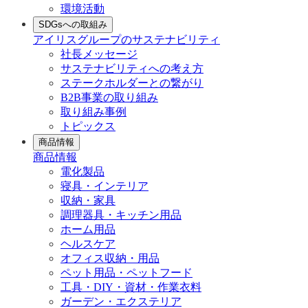
環境活動
SDGsへの取組み
アイリスグループのサステナビリティ
社長メッセージ
サステナビリティへの考え方
ステークホルダーとの繋がり
B2B事業の取り組み
取り組み事例
トピックス
商品情報
商品情報
電化製品
寝具・インテリア
収納・家具
調理器具・キッチン用品
ホーム用品
ヘルスケア
オフィス収納・用品
ペット用品・ペットフード
工具・DIY・資材・作業衣料
ガーデン・エクステリア