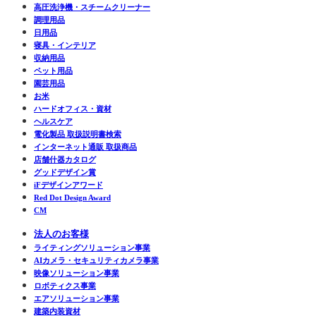
高圧洗浄機・スチームクリーナー
調理用品
日用品
寝具・インテリア
収納用品
ペット用品
園芸用品
お米
ハードオフィス・資材
ヘルスケア
電化製品 取扱説明書検索
インターネット通販 取扱商品
店舗什器カタログ
グッドデザイン賞
iFデザインアワード
Red Dot Design Award
CM
法人のお客様
ライティングソリューション事業
AIカメラ・セキュリティカメラ事業
映像ソリューション事業
ロボティクス事業
エアソリューション事業
建築内装資材