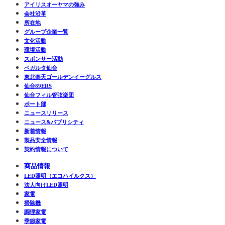
アイリスオーヤマの強み
会社沿革
所在地
グループ企業一覧
文化活動
環境活動
スポンサー活動
ベガルタ仙台
東北楽天ゴールデンイーグルス
仙台89ERS
仙台フィル管弦楽団
ボート部
ニュースリリース
ニュース&パブリシティ
新着情報
製品安全情報
契約情報について
商品情報
LED照明（エコハイルクス）
法人向けLED照明
家電
掃除機
調理家電
季節家電