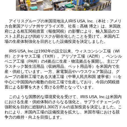
アイリスグループの米国現地法人IRIS USA, Inc.（本社：アメリ
カ合衆国アリゾナ州サプライズ市、社長：髙橋 博之）は、米国政
府による相互関税措置（報復関税）の影響により、輸入製品のコ
スト上昇および供給リスクが顕在化したことを受けて、米国内工
場の生産体制強化を目的とした設備投資を決定しました。
IRIS USA, Inc.は1992年の設立以来、ウィスコンシン工場（WI
州）とテキサス工場（TX州）、アリゾナ工場（AZ州）、ペンシル
ベニア工場（PA州）の4拠点に生産・物流拠点を展開し、主にプ
ラスチック製生活用品（収納用品、ペット用品等）を米国内で生
産・供給しています。一方、家電製品やハウスウェア製品は、グ
ループの基幹工場である大連工場（中華人民共和国 遼寧省）
を
※1
中心に中国国内の複数の自社工場で生産しており、今回の関税措
置による影響を大きく受ける分野となっています。
このような国際的な環境変化を受けて、IRIS USA, Inc.は米国内
における生産・供給体制のさらなる強化と、サプライチェーンの
強靭化を目的に総額約1,300万ドルの追加投資を決定しました。こ
れにより、米国内工場の設備投資を拡大し、米国市場における競
争力の維持・向上を目指します。