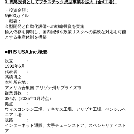
3, 戦略投資としてプラスチック成型事業を拡大（全4工場）
・投資金額：
約600万ドル
・概要：
金型開発と自動化設備への戦略投資を実施
輸入依存を抑制し、国内回帰や政策リスクへの柔軟な対応を可能
とする生産体制を構築
■IRIS USA,Inc.概要
設立 ：
1992年6月
代表者 ：
髙橋博之
本社所在地：
アメリカ合衆国 アリゾナ州サプライズ市
従業員数 ：
394名（2025年1月時点）
拠点 ：
ウィスコンシン工場、テキサス工場、アリゾナ工場、ペンシルベ
ニア工場
販路 ：
インターネット通販、大手チェーンストア、スペシャリティスト
ア