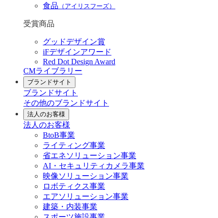
食品
（アイリスフーズ）
受賞商品
グッドデザイン賞
iFデザインアワード
Red Dot Design Award
CMライブラリー
ブランドサイト
ブランドサイト
その他のブランドサイト
法人のお客様
法人のお客様
BtoB事業
ライティング事業
省エネソリューション事業
AI・セキュリティカメラ事業
映像ソリューション事業
ロボティクス事業
エアソリューション事業
建築・内装事業
スポーツ施設事業