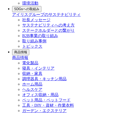
環境活動
SDGsへの取組み
アイリスグループのサステナビリティ
社長メッセージ
サステナビリティへの考え方
ステークホルダーとの繋がり
B2B事業の取り組み
取り組み事例
トピックス
商品情報
商品情報
電化製品
寝具・インテリア
収納・家具
調理器具・キッチン用品
ホーム用品
ヘルスケア
オフィス収納・用品
ペット用品・ペットフード
工具・DIY・資材・作業衣料
ガーデン・エクステリア