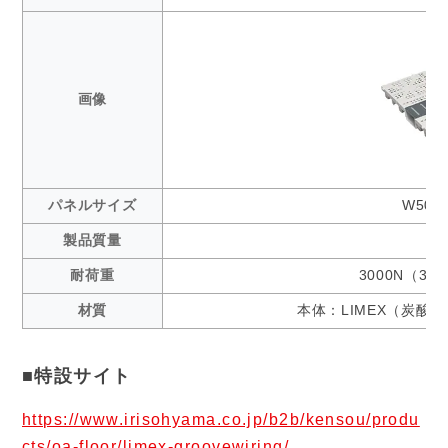
画像
パネルサイズ
W500
製品質量
耐荷重
3000N（30
材質
本体：LIMEX（炭酸
■特設サイト
https://www.irisohyama.co.jp/b2b/kensou/produ
cts/oa-floor/limex-groovewiring/