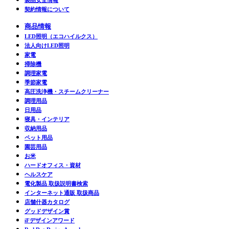
製品安全情報
契約情報について
商品情報
LED照明（エコハイルクス）
法人向けLED照明
家電
掃除機
調理家電
季節家電
高圧洗浄機・スチームクリーナー
調理用品
日用品
寝具・インテリア
収納用品
ペット用品
園芸用品
お米
ハードオフィス・資材
ヘルスケア
電化製品 取扱説明書検索
インターネット通販 取扱商品
店舗什器カタログ
グッドデザイン賞
iFデザインアワード