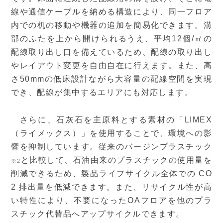
線や通信ケーブルを納める構造により、同一フロア
内での机の移動や機器の追加を簡易化できます。溝
部のふたを上から開けられるうえ、平均12個/㎡の
配線取り出し口を備えているため、配線の取り出し
やレイアウト変更を自由自在に行えます。また、高
さ50mmの低床設計ながら大容量の配線空間を実現
でき、配線が集中するエリアにも対応します。
さらに、石灰石を主原料とする素材の「LIMEX
（ライメックス）」を使用することで、環境への影
響を抑制しています。従来のバージンプラスチック
と比較して、石油由来のプラスチックの使用量を
※2
削減できるため、製品ライフサイクル全体での CO
2 排出量を低減できます。また、リサイクル性が高
い特性により、不要になったOAフロアを他のプラ
スチック代替品へアップサイクルできます。