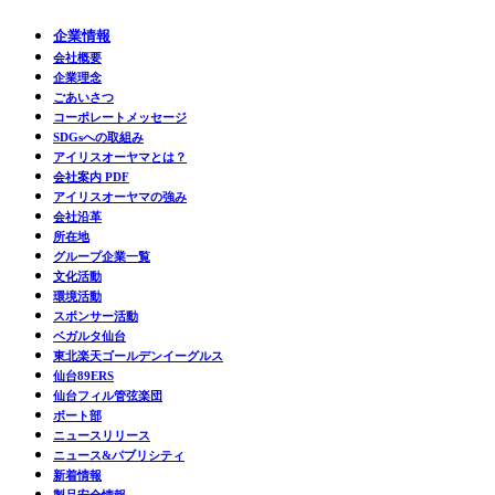
企業情報
会社概要
企業理念
ごあいさつ
コーポレートメッセージ
SDGsへの取組み
アイリスオーヤマとは？
会社案内 PDF
アイリスオーヤマの強み
会社沿革
所在地
グループ企業一覧
文化活動
環境活動
スポンサー活動
ベガルタ仙台
東北楽天ゴールデンイーグルス
仙台89ERS
仙台フィル管弦楽団
ボート部
ニュースリリース
ニュース&パブリシティ
新着情報