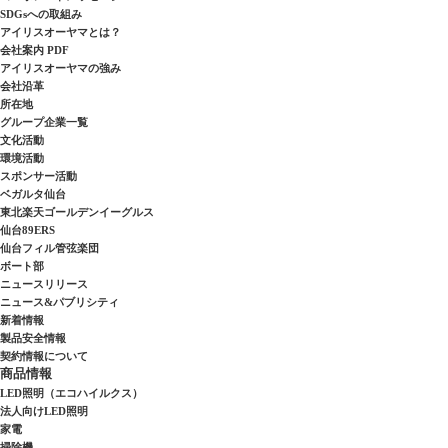
SDGsへの取組み
アイリスオーヤマとは？
会社案内 PDF
アイリスオーヤマの強み
会社沿革
所在地
グループ企業一覧
文化活動
環境活動
スポンサー活動
ベガルタ仙台
東北楽天ゴールデンイーグルス
仙台89ERS
仙台フィル管弦楽団
ボート部
ニュースリリース
ニュース&パブリシティ
新着情報
製品安全情報
契約情報について
商品情報
LED照明（エコハイルクス）
法人向けLED照明
家電
掃除機