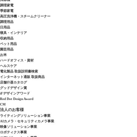
調理家電
季節家電
高圧洗浄機・スチームクリーナー
調理用品
日用品
寝具・インテリア
収納用品
ペット用品
園芸用品
お米
ハードオフィス・資材
ヘルスケア
電化製品 取扱説明書検索
インターネット通販 取扱商品
店舗什器カタログ
グッドデザイン賞
iFデザインアワード
Red Dot Design Award
CM
法人のお客様
ライティングソリューション事業
AIカメラ・セキュリティカメラ事業
映像ソリューション事業
ロボティクス事業