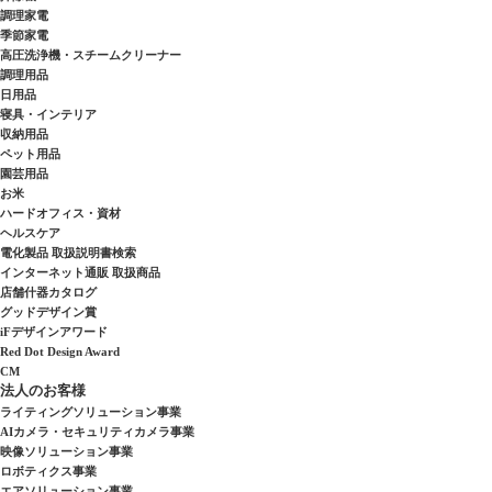
調理家電
季節家電
高圧洗浄機・スチームクリーナー
調理用品
日用品
寝具・インテリア
収納用品
ペット用品
園芸用品
お米
ハードオフィス・資材
ヘルスケア
電化製品 取扱説明書検索
インターネット通販 取扱商品
店舗什器カタログ
グッドデザイン賞
iFデザインアワード
Red Dot Design Award
CM
法人のお客様
ライティングソリューション事業
AIカメラ・セキュリティカメラ事業
映像ソリューション事業
ロボティクス事業
エアソリューション事業