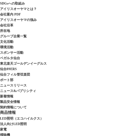
SDGsへの取組み
アイリスオーヤマとは？
会社案内 PDF
アイリスオーヤマの強み
会社沿革
所在地
グループ企業一覧
文化活動
環境活動
スポンサー活動
ベガルタ仙台
東北楽天ゴールデンイーグルス
仙台89ERS
仙台フィル管弦楽団
ボート部
ニュースリリース
ニュース&パブリシティ
新着情報
製品安全情報
契約情報について
商品情報
LED照明（エコハイルクス）
法人向けLED照明
家電
掃除機