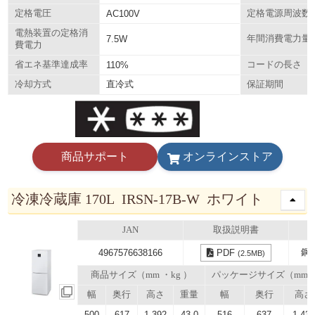
定格電圧
AC100V
定格電源周波数
電熱装置の定格消
7.5W
年間消費電力量
費電力
省エネ基準達成率
110%
コードの長さ
直冷式
冷却方式
保証期間
商品サポート
オンラインストア
冷凍冷蔵庫 170L IRSN-17B-W ホワイト
JAN
取扱説明書
鋼
4967576638166
PDF
(2.5MB)
商品サイズ（mm ・kg ）
パッケージサイズ（mm
幅
奥行
高さ
重量
幅
奥行
高さ
500
617
1,392
43.0
516
637
1,43