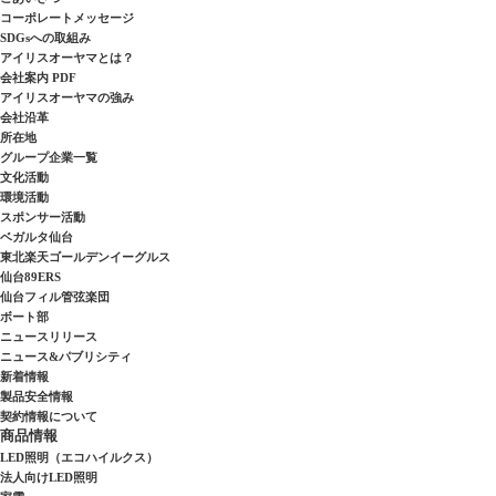
コーポレートメッセージ
SDGsへの取組み
アイリスオーヤマとは？
会社案内 PDF
アイリスオーヤマの強み
会社沿革
所在地
グループ企業一覧
文化活動
環境活動
スポンサー活動
ベガルタ仙台
東北楽天ゴールデンイーグルス
仙台89ERS
仙台フィル管弦楽団
ボート部
ニュースリリース
ニュース&パブリシティ
新着情報
製品安全情報
契約情報について
商品情報
LED照明（エコハイルクス）
法人向けLED照明