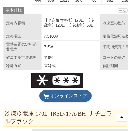
444
536
1,518
36.0
466
562
1,55
基本仕様
【全定格内容積】170L、【冷
定格内容積
冷凍室の性能
蔵室】120L、【冷凍室】50L
定格電圧
AC100V
定格電源周波数
電熱装置の定格消
7.5W
年間消費電力量
費電力
省エネ基準達成率
110%
コードの長さ
直冷式
冷却方式
保証期間
オンラインストア
冷凍冷蔵庫 170L IRSD-17A-BH ナチュラ
ルブラック