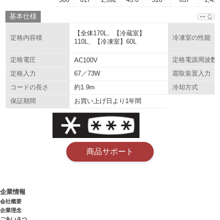
基本仕様
【全体170L、【冷蔵室】
定格内容積
冷凍室の性能
110L、【冷凍室】60L
定格電圧
AC100V
定格電源周波数
67／73W
定格入力
霜取装置入力
約1.9m
コードの長さ
冷却方式
お買い上げ日より1年間
保証期間
商品サポート
企業情報
会社概要
企業理念
ごあいさつ