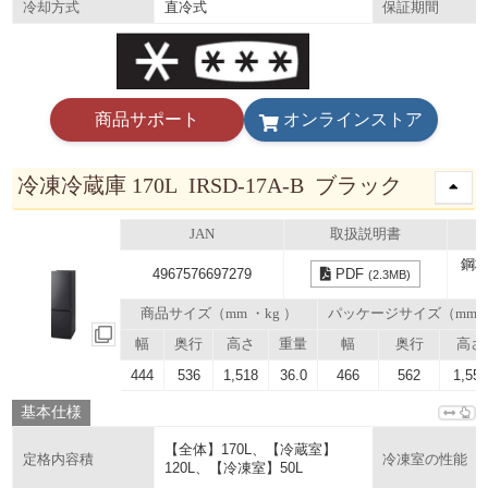
直冷式
冷却方式
保証期間
商品サポート
オンラインストア
冷凍冷蔵庫 170L IRSD-17A-B ブラック
JAN
取扱説明書
鋼板
4967576697279
PDF
(2.3MB)
商品サイズ（mm ・kg ）
パッケージサイズ（mm
幅
奥行
高さ
重量
幅
奥行
高さ
444
536
1,518
36.0
466
562
1,55
基本仕様
【全体】170L、【冷蔵室】
定格内容積
冷凍室の性能
120L、【冷凍室】50L