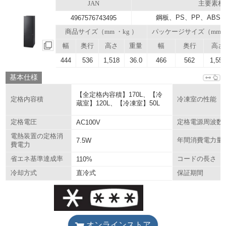
JAN
主要素材
鋼板、PS、PP、ABS
4967576743495
商品サイズ（mm ・kg ）
パッケージサイズ（mm
幅
奥行
高さ
重量
幅
奥行
高さ
444
536
1,518
36.0
466
562
1,55
基本仕様
【全定格内容積】170L、【冷
定格内容積
冷凍室の性能
蔵室】120L、【冷凍室】50L
定格電圧
AC100V
定格電源周波数
電熱装置の定格消
7.5W
年間消費電力量
費電力
省エネ基準達成率
110%
コードの長さ
直冷式
冷却方式
保証期間
オンラインストア