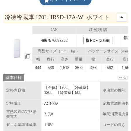
冷凍冷蔵庫 170L IRSD-17A-W ホワイト
JAN
取扱説明書
鋼板
4967576697262
PDF
(2.3MB)
商品サイズ（mm ・kg ）
パッケージサイズ（mm
幅
奥行
高さ
重量
幅
奥行
高さ
444
536
1,518
36.0
466
562
1,55
基本仕様
【全体】170L、【冷蔵室】
定格内容積
冷凍室の性能
120L、【冷凍室】50L
定格電圧
AC100V
定格電源周波数
電熱装置の定格消
7.5W
年間消費電力量
費電力
省エネ基準達成率
110%
コードの長さ