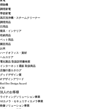
家電
掃除機
調理家電
季節家電
高圧洗浄機・スチームクリーナー
調理用品
日用品
寝具・インテリア
収納用品
ペット用品
園芸用品
お米
ハードオフィス・資材
ヘルスケア
電化製品 取扱説明書検索
インターネット通販 取扱商品
店舗什器カタログ
グッドデザイン賞
iFデザインアワード
Red Dot Design Award
CM
法人のお客様
ライティングソリューション事業
AIカメラ・セキュリティカメラ事業
映像ソリューション事業