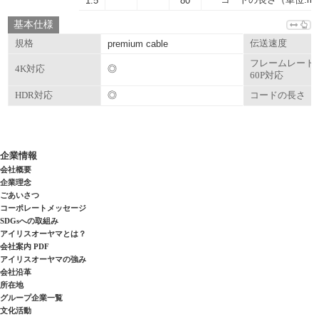
1.5
80
基本仕様
規格
premium cable
伝送速度
フレームレート
◎
4K対応
60P対応
◎
HDR対応
コードの長さ
企業情報
会社概要
企業理念
ごあいさつ
コーポレートメッセージ
SDGsへの取組み
アイリスオーヤマとは？
会社案内 PDF
アイリスオーヤマの強み
会社沿革
所在地
グループ企業一覧
文化活動