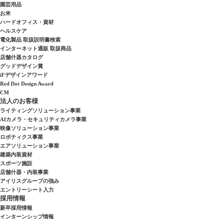
園芸用品
お米
ハードオフィス・資材
ヘルスケア
電化製品 取扱説明書検索
インターネット通販 取扱商品
店舗什器カタログ
グッドデザイン賞
iFデザインアワード
Red Dot Design Award
CM
法人のお客様
ライティングソリューション事業
AIカメラ・セキュリティカメラ事業
映像ソリューション事業
ロボティクス事業
エアソリューション事業
建築内装資材
スポーツ施設
店舗什器・内装事業
アイリスグループの強み
エントリーシート入力
採用情報
新卒採用情報
インターンシップ情報