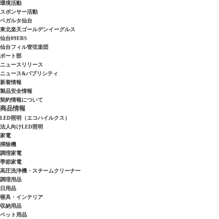
環境活動
スポンサー活動
ベガルタ仙台
東北楽天ゴールデンイーグルス
仙台89ERS
仙台フィル管弦楽団
ボート部
ニュースリリース
ニュース&パブリシティ
新着情報
製品安全情報
契約情報について
商品情報
LED照明（エコハイルクス）
法人向けLED照明
家電
掃除機
調理家電
季節家電
高圧洗浄機・スチームクリーナー
調理用品
日用品
寝具・インテリア
収納用品
ペット用品