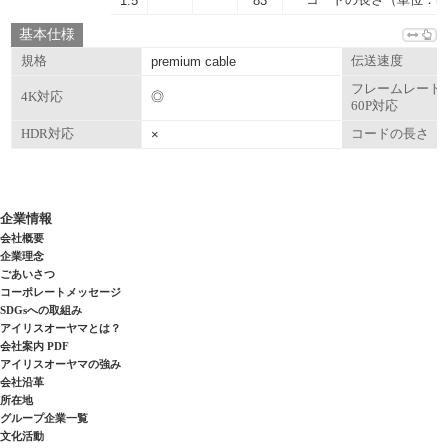
1.5
83
基本仕様
規格
premium cable
伝送速度
フレームレート
◎
4K対応
60P対応
HDR対応
×
コードの長さ
企業情報
会社概要
企業理念
ごあいさつ
コーポレートメッセージ
SDGsへの取組み
アイリスオーヤマとは？
会社案内 PDF
アイリスオーヤマの強み
会社沿革
所在地
グループ企業一覧
文化活動