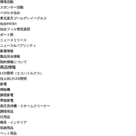
環境活動
スポンサー活動
ベガルタ仙台
東北楽天ゴールデンイーグルス
仙台89ERS
仙台フィル管弦楽団
ボート部
ニュースリリース
ニュース&パブリシティ
新着情報
製品安全情報
契約情報について
商品情報
LED照明（エコハイルクス）
法人向けLED照明
家電
掃除機
調理家電
季節家電
高圧洗浄機・スチームクリーナー
調理用品
日用品
寝具・インテリア
収納用品
ペット用品