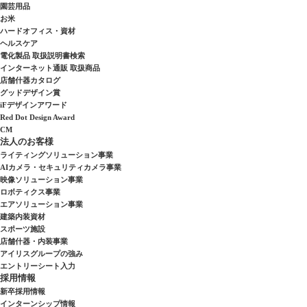
園芸用品
お米
ハードオフィス・資材
ヘルスケア
電化製品 取扱説明書検索
インターネット通販 取扱商品
店舗什器カタログ
グッドデザイン賞
iFデザインアワード
Red Dot Design Award
CM
法人のお客様
ライティングソリューション事業
AIカメラ・セキュリティカメラ事業
映像ソリューション事業
ロボティクス事業
エアソリューション事業
建築内装資材
スポーツ施設
店舗什器・内装事業
アイリスグループの強み
エントリーシート入力
採用情報
新卒採用情報
インターンシップ情報