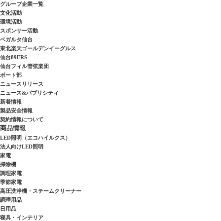
グループ企業一覧
文化活動
環境活動
スポンサー活動
ベガルタ仙台
東北楽天ゴールデンイーグルス
仙台89ERS
仙台フィル管弦楽団
ボート部
ニュースリリース
ニュース&パブリシティ
新着情報
製品安全情報
契約情報について
商品情報
LED照明（エコハイルクス）
法人向けLED照明
家電
掃除機
調理家電
季節家電
高圧洗浄機・スチームクリーナー
調理用品
日用品
寝具・インテリア