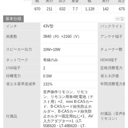
幅
奥行
高さ
重量
幅
奥行
高さ
970
211
632
7.7
1,128
142
675
基本仕様
43V型
インチ
バックライト
3840（H）×2160（V）
画素数
アンテナ端子
スピーカー出力
10W+10W
チューナー数
有線のみ
ネットワーク
HDMI端子
USB端子
2
定格消費電力
待機電力
0.5W
省エネ評価
省エネ基準達成率
131%
年間消費電力量
音声操作リモコン、リモコ
ン、リモコン用単4乾電池（テ
スト用）×2、mini B-CASカー
ド、B-CASカード紛失防止ホ
ルダー、B-CASカード紛失防
付属品（音声操
止ホルダー固定用ねじ×1、AV
付属品
リモコン）
入力アダプター×1（LT-
55B620・LT-49B620・LT-