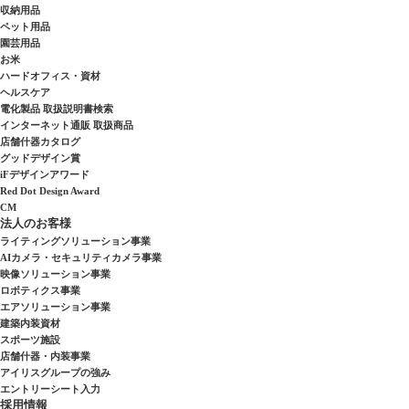
収納用品
ペット用品
園芸用品
お米
ハードオフィス・資材
ヘルスケア
電化製品 取扱説明書検索
インターネット通販 取扱商品
店舗什器カタログ
グッドデザイン賞
iFデザインアワード
Red Dot Design Award
CM
法人のお客様
ライティングソリューション事業
AIカメラ・セキュリティカメラ事業
映像ソリューション事業
ロボティクス事業
エアソリューション事業
建築内装資材
スポーツ施設
店舗什器・内装事業
アイリスグループの強み
エントリーシート入力
採用情報