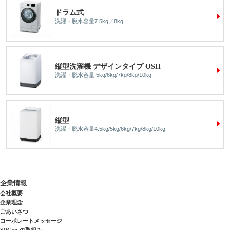
ドラム式
洗濯・脱水容量7.5kg／8kg
縦型洗濯機 デザインタイプ OSH
洗濯・脱水容量 5kg/6kg/7kg/8kg/10kg
縦型
洗濯・脱水容量4.5kg/5kg/6kg/7kg/8kg/10kg
企業情報
会社概要
企業理念
ごあいさつ
コーポレートメッセージ
SDGsへの取組み