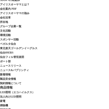
アイリスオーヤマとは？
会社案内 PDF
アイリスオーヤマの強み
会社沿革
所在地
グループ企業一覧
文化活動
環境活動
スポンサー活動
ベガルタ仙台
東北楽天ゴールデンイーグルス
仙台89ERS
仙台フィル管弦楽団
ボート部
ニュースリリース
ニュース&パブリシティ
新着情報
製品安全情報
契約情報について
商品情報
LED照明（エコハイルクス）
法人向けLED照明
家電
掃除機