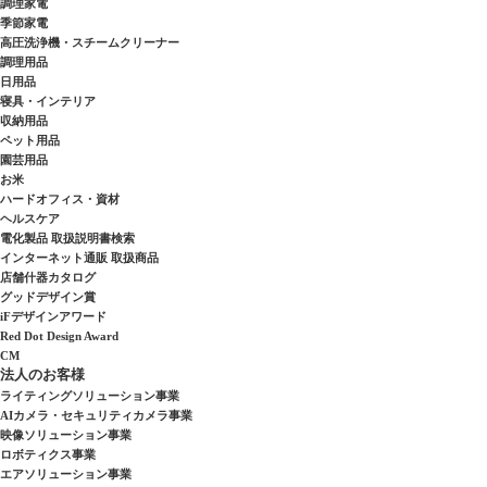
調理家電
季節家電
高圧洗浄機・スチームクリーナー
調理用品
日用品
寝具・インテリア
収納用品
ペット用品
園芸用品
お米
ハードオフィス・資材
ヘルスケア
電化製品 取扱説明書検索
インターネット通販 取扱商品
店舗什器カタログ
グッドデザイン賞
iFデザインアワード
Red Dot Design Award
CM
法人のお客様
ライティングソリューション事業
AIカメラ・セキュリティカメラ事業
映像ソリューション事業
ロボティクス事業
エアソリューション事業