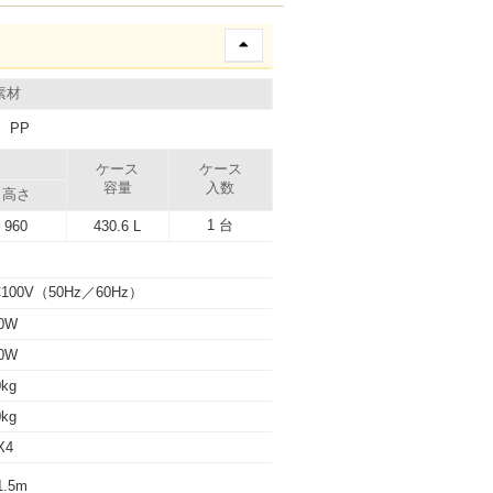
素材
、PP
）
ケース
ケース
容量
入数
高さ
1 台
960
430.6 L
C100V（50Hz／60Hz）
0W
0W
0kg
0kg
X4
1.5m