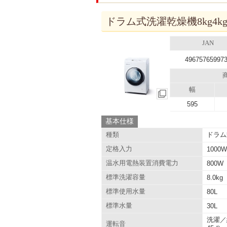
ドラム式洗濯乾燥機8kg4kg
JAN
49675765997
幅
595
基本仕様
ドラム
種類
定格入力
1000
温水用電熱装置消費電力
800W
標準洗濯容量
8.0kg
標準使用水量
80L
標準水量
30L
洗濯／
運転音