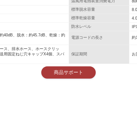
温風用電熱装置消費電力
80
標準脱水容量
8.
標準乾燥容量
4.
防水レベル
IP
約40dB、脱水：約45.7dB、乾燥：約
約
電源コードの長さ
ース、排水ホース、ホースクリッ
送用固定ねじ穴キャップX4個、スパ
お
保証期間
商品サポート