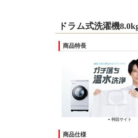
ドラム式洗濯機8.0kg／
商品特長
特設サイト
商品仕様