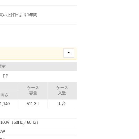
買い上げ日より1年間
素材
、PP
）
ケース
ケース
容量
入数
高さ
1 台
1,140
511.3 L
C100V（50Hz／60Hz）
0W