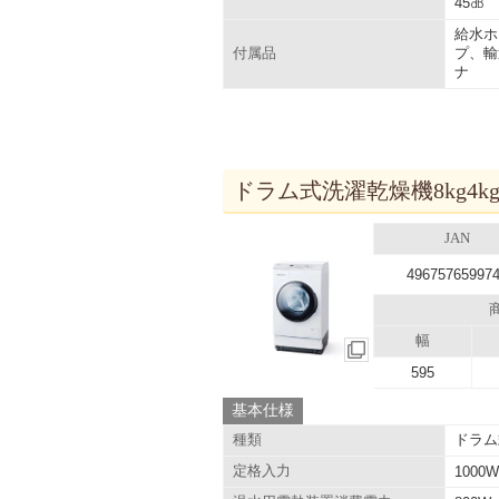
45㏈
給水ホ
プ、輸
付属品
ナ
ドラム式洗濯乾燥機8kg4kg
JAN
49675765997
幅
595
基本仕様
ドラム
種類
定格入力
1000