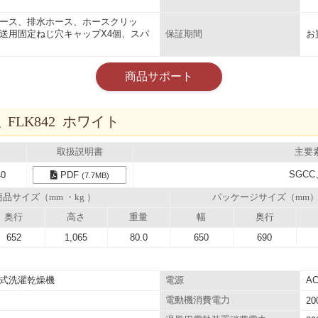
ース、排水ホース、ホースクリッ
送用固定ねじ穴キャップX4個、スパ
お
保証期間
商品サポート
 FLK842 ホワイト
取扱説明書
主要
SGCC
40
PDF
(7.7MB)
商品サイズ（mm ・kg ）
パッケージサイズ（mm
奥行
高さ
重量
幅
奥行
652
1,065
80.0
650
690
式洗濯乾燥機
A
電源
W
電動機消費電力
20