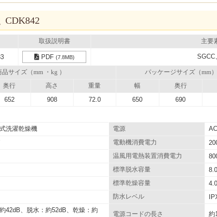
 CDK842
取扱説明書
主要
SGCC
33
PDF
(7.8MB)
商品サイズ（mm ・kg ）
パッケージサイズ（mm
奥行
高さ
重量
幅
奥行
652
908
72.0
650
690
式洗濯乾燥機
A
電源
W
電動機消費電力
20
温風用電熱装置消費電力
80
標準脱水容量
8.
標準乾燥容量
4.
防水レベル
IP
約42dB、脱水：約52dB、乾燥：約
約
電源コードの長さ