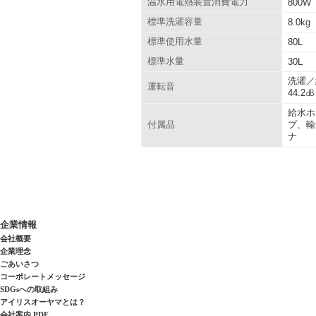
温水用電熱装置消費電力
800W
標準洗濯容量
8.0kg
標準使用水量
80L
標準水量
30L
洗濯／
運転音
44.2㏈
給水ホ
プ、輸
付属品
ナ
企業情報
会社概要
企業理念
ごあいさつ
コーポレートメッセージ
SDGsへの取組み
アイリスオーヤマとは？
会社案内 PDF