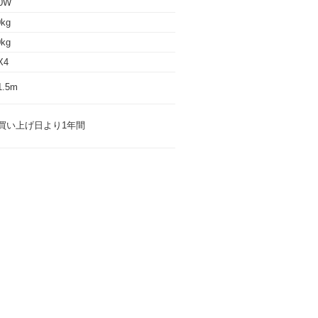
0W
0kg
0kg
X4
1.5m
買い上げ日より1年間