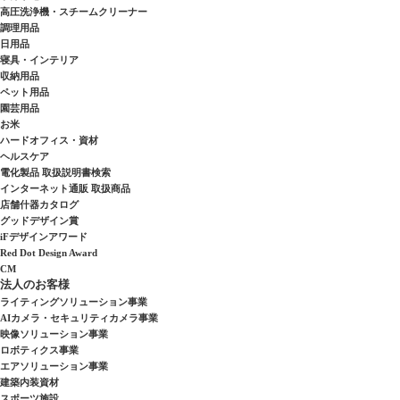
高圧洗浄機・スチームクリーナー
調理用品
日用品
寝具・インテリア
収納用品
ペット用品
園芸用品
お米
ハードオフィス・資材
ヘルスケア
電化製品 取扱説明書検索
インターネット通販 取扱商品
店舗什器カタログ
グッドデザイン賞
iFデザインアワード
Red Dot Design Award
CM
法人のお客様
ライティングソリューション事業
AIカメラ・セキュリティカメラ事業
映像ソリューション事業
ロボティクス事業
エアソリューション事業
建築内装資材
スポーツ施設