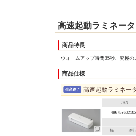
高速起動ラミネーター
商品特長
ウォームアップ時間35秒、究極
商品仕様
高速起動ラミネーター
生産終了
JAN
49675763210
幅
奥