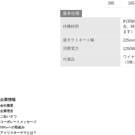
395
165
基本仕様
約35
合。時
待機時間
ます）
最大ラミネート幅
225m
消費電力
1250
ワイヤ
付属品
（1枚
企業情報
会社概要
企業理念
ごあいさつ
コーポレートメッセージ
SDGsへの取組み
アイリスオーヤマとは？