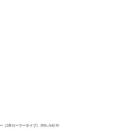
（2本ローラータイプ） HSL-A42-W