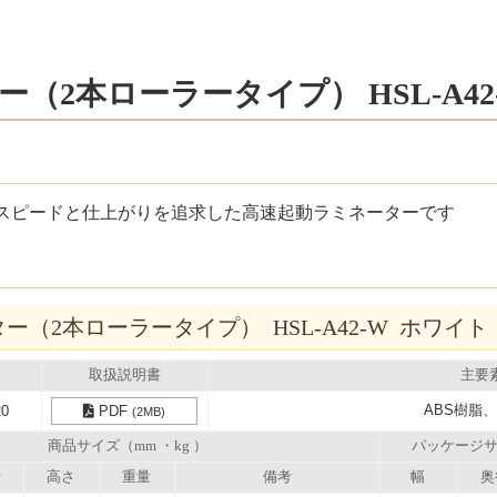
（2本ローラータイプ） HSL-A42
のスピードと仕上がりを追求した高速起動ラミネーターです
（2本ローラータイプ） HSL-A42-W ホワイト
取扱説明書
主要
ABS樹脂
20
PDF
(2MB)
商品サイズ（mm ・kg ）
パッケージサ
行
高さ
重量
備考
幅
奥