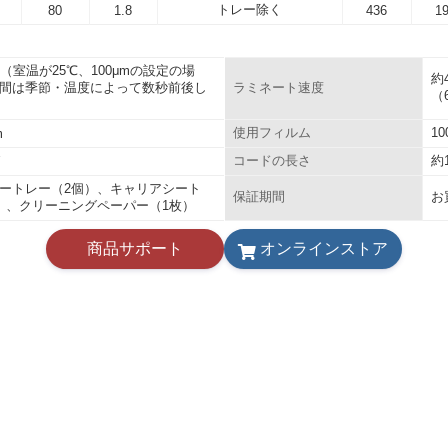
トレー除く
80
1.8
436
1
秒（室温が25℃、100μmの設定の場
約
間は季節・温度によって数秒前後し
ラミネート速度
（
1
m
使用フィルム
約
W
コードの長さ
ートレー（2個）、キャリアシート
お
保証期間
）、クリーニングペーパー（1枚）
商品サポート
オンラインストア