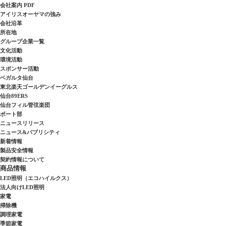
会社案内 PDF
アイリスオーヤマの強み
会社沿革
所在地
グループ企業一覧
文化活動
環境活動
スポンサー活動
ベガルタ仙台
東北楽天ゴールデンイーグルス
仙台89ERS
仙台フィル管弦楽団
ボート部
ニュースリリース
ニュース&パブリシティ
新着情報
製品安全情報
契約情報について
商品情報
LED照明（エコハイルクス）
法人向けLED照明
家電
掃除機
調理家電
季節家電