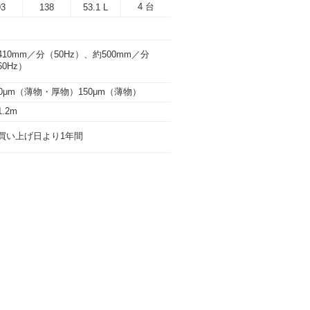
4 台
93
138
53.1 L
410mm／分（50Hz）、約500mm／分
60Hz）
00μm（薄物・厚物）150μm（薄物）
1.2m
買い上げ日より1年間