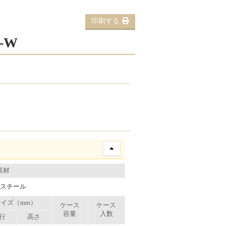
印刷する
-W
素材
、スチール
イズ（mm）
ケース
ケース
容量
入数
行
高さ