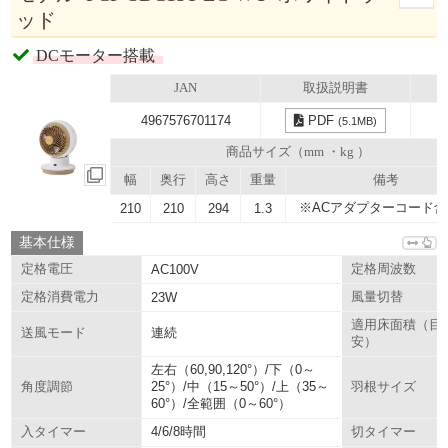
ッド
DCモーター搭載
JAN
取扱説明書
4967576701174
PDF
(5.1MB)
商品サイズ（mm ・kg ）
幅
奥行
高さ
重量
備考
※ACアダプターコード含
210
210
294
1.3
基本仕様
定格電圧
AC100V
定格周波数
定格消費電力
23W
風量切替
適用床面積（目
連続
送風モード
安）
左右（60,90,120°）/下（0～
25°）/中（15～50°）/上（35～
角度調節
羽根サイズ
60°）/全範囲（0～60°）
4/6/8時間
入タイマー
切タイマー