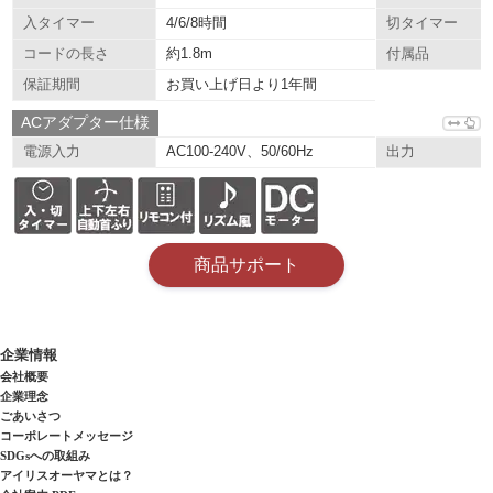
4/6/8時間
入タイマー
切タイマー
約1.8m
コードの長さ
付属品
お買い上げ日より1年間
保証期間
ACアダプター仕様
AC100-240V、50/60Hz
電源入力
出力
商品サポート
企業情報
会社概要
企業理念
ごあいさつ
コーポレートメッセージ
SDGsへの取組み
アイリスオーヤマとは？