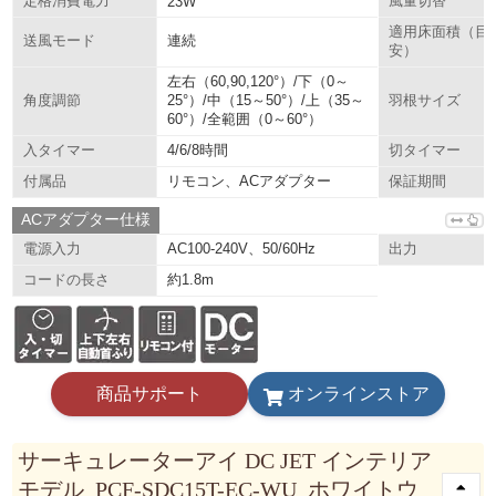
定格消費電力
23W
風量切替
適用床面積（目
連続
送風モード
安）
左右（60,90,120°）/下（0～
25°）/中（15～50°）/上（35～
角度調節
羽根サイズ
60°）/全範囲（0～60°）
4/6/8時間
入タイマー
切タイマー
リモコン、ACアダプター
付属品
保証期間
ACアダプター仕様
AC100-240V、50/60Hz
電源入力
出力
約1.8m
コードの長さ
商品サポート
オンラインストア
サーキュレーターアイ DC JET インテリア
モデル PCF-SDC15T-EC-WU ホワイトウ