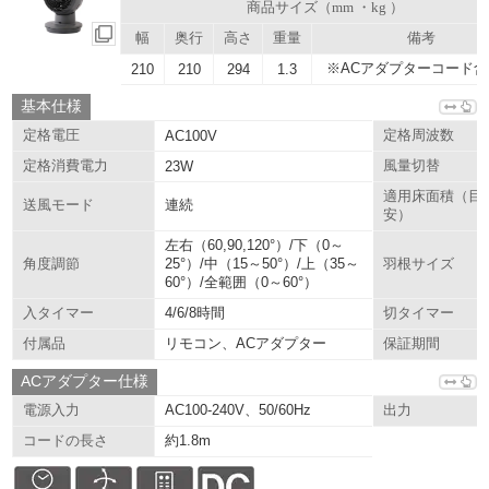
商品サイズ（mm ・kg ）
幅
奥行
高さ
重量
備考
※ACアダプターコード含
210
210
294
1.3
基本仕様
定格電圧
AC100V
定格周波数
定格消費電力
23W
風量切替
適用床面積（目
連続
送風モード
安）
左右（60,90,120°）/下（0～
25°）/中（15～50°）/上（35～
角度調節
羽根サイズ
60°）/全範囲（0～60°）
4/6/8時間
入タイマー
切タイマー
リモコン、ACアダプター
付属品
保証期間
ACアダプター仕様
AC100-240V、50/60Hz
電源入力
出力
約1.8m
コードの長さ