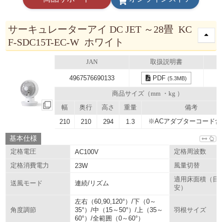
サーキュレーターアイ DC JET ～28畳 KC
F-SDC15T-EC-W ホワイト
JAN
取扱説明書
4967576690133
PDF
(5.3MB)
商品サイズ（mm ・kg ）
幅
奥行
高さ
重量
備考
※ACアダプターコード含
210
210
294
1.3
基本仕様
定格電圧
AC100V
定格周波数
定格消費電力
23W
風量切替
適用床面積（目
連続/リズム
送風モード
安）
左右（60,90,120°）/下（0～
35°）/中（15～50°）/上（35～
角度調節
羽根サイズ
60°）/全範囲（0～60°）