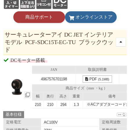
商品サポート
オンラインストア
サーキュレーターアイ DC JET インテリア
モデル PCF-SDC15T-EC-TU ブラックウッ
ド
DCモーター搭載
JAN
取扱説明書
4967576701198
PDF
(5.1MB)
商品サイズ（mm ・kg ）
幅
奥行
高さ
重量
備考
※ACアダプターコード含
210
210
294
1.3
基本仕様
定格電圧
AC100V
定格周波数