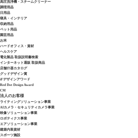
高圧洗浄機・スチームクリーナー
調理用品
日用品
寝具・インテリア
収納用品
ペット用品
園芸用品
お米
ハードオフィス・資材
ヘルスケア
電化製品 取扱説明書検索
インターネット通販 取扱商品
店舗什器カタログ
グッドデザイン賞
iFデザインアワード
Red Dot Design Award
CM
法人のお客様
ライティングソリューション事業
AIカメラ・セキュリティカメラ事業
映像ソリューション事業
ロボティクス事業
エアソリューション事業
建築内装資材
スポーツ施設