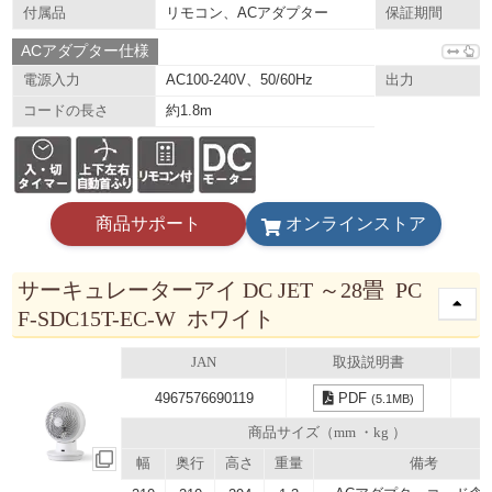
リモコン、ACアダプター
付属品
保証期間
ACアダプター仕様
AC100-240V、50/60Hz
電源入力
出力
約1.8m
コードの長さ
商品サポート
オンラインストア
サーキュレーターアイ DC JET ～28畳 PC
F-SDC15T-EC-W ホワイト
JAN
取扱説明書
4967576690119
PDF
(5.1MB)
商品サイズ（mm ・kg ）
幅
奥行
高さ
重量
備考