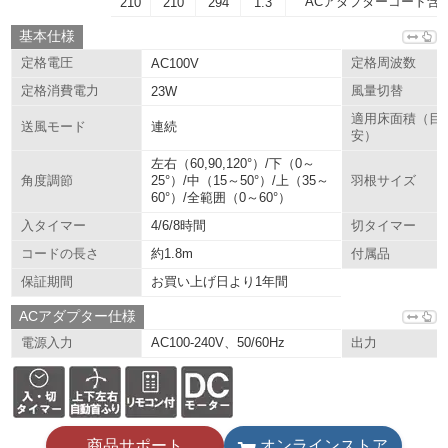
ACアダプターコード含
210
210
294
1.3
基本仕様
定格電圧
AC100V
定格周波数
定格消費電力
23W
風量切替
適用床面積（目
連続
送風モード
安）
左右（60,90,120°）/下（0～
25°）/中（15～50°）/上（35～
角度調節
羽根サイズ
60°）/全範囲（0～60°）
4/6/8時間
入タイマー
切タイマー
約1.8m
コードの長さ
付属品
お買い上げ日より1年間
保証期間
ACアダプター仕様
AC100-240V、50/60Hz
電源入力
出力
商品サポート
オンラインストア