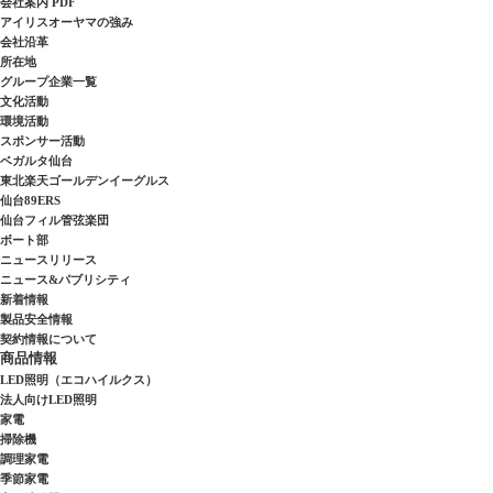
会社案内 PDF
アイリスオーヤマの強み
会社沿革
所在地
グループ企業一覧
文化活動
環境活動
スポンサー活動
ベガルタ仙台
東北楽天ゴールデンイーグルス
仙台89ERS
仙台フィル管弦楽団
ボート部
ニュースリリース
ニュース&パブリシティ
新着情報
製品安全情報
契約情報について
商品情報
LED照明（エコハイルクス）
法人向けLED照明
家電
掃除機
調理家電
季節家電