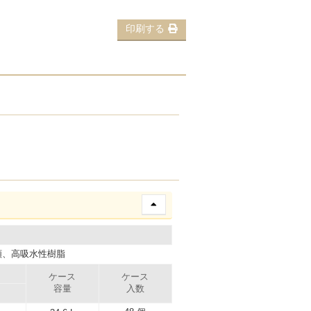
印刷する
類、高吸水性樹脂
ケース
ケース
容量
入数