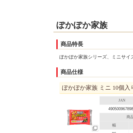
ぽかぽか家族
商品特長
ぽかぽか家族シリーズ、ミニサイズ
商品仕様
ぽかぽか家族 ミニ 10個入り
JAN
49050096789
商
幅