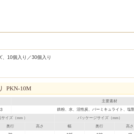
、10個入り／30個入り
 PKN-10M
主要素材
鉄粉、水、活性炭、バーミキュライト、塩
83
品サイズ（mm ）
パッケージサイズ（mm）
奥行
高さ
幅
奥行
高さ