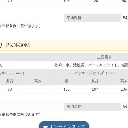
70
195
120
40
5
平均温度
（※都条例に基づきます）
 PKN-30M
主要素材
鉄粉、水、活性炭、バーミキュライト、塩
90
品サイズ（mm ）
パッケージサイズ（mm）
奥行
高さ
幅
奥行
高さ
70
135
107
136
5
平均温度
（※都条例に基づきます）
オンラインストア