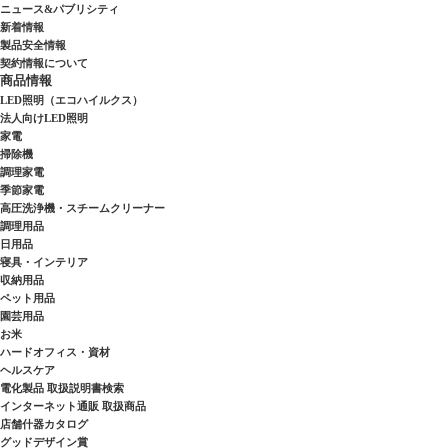
ニュース&パブリシティ
新着情報
製品安全情報
契約情報について
商品情報
LED照明（エコハイルクス）
法人向けLED照明
家電
掃除機
調理家電
季節家電
高圧洗浄機・スチームクリーナー
調理用品
日用品
寝具・インテリア
収納用品
ペット用品
園芸用品
お米
ハードオフィス・資材
ヘルスケア
電化製品 取扱説明書検索
インターネット通販 取扱商品
店舗什器カタログ
グッドデザイン賞