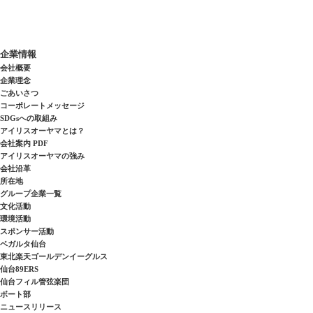
企業情報
会社概要
企業理念
ごあいさつ
コーポレートメッセージ
SDGsへの取組み
アイリスオーヤマとは？
会社案内 PDF
アイリスオーヤマの強み
会社沿革
所在地
グループ企業一覧
文化活動
環境活動
スポンサー活動
ベガルタ仙台
東北楽天ゴールデンイーグルス
仙台89ERS
仙台フィル管弦楽団
ボート部
ニュースリリース