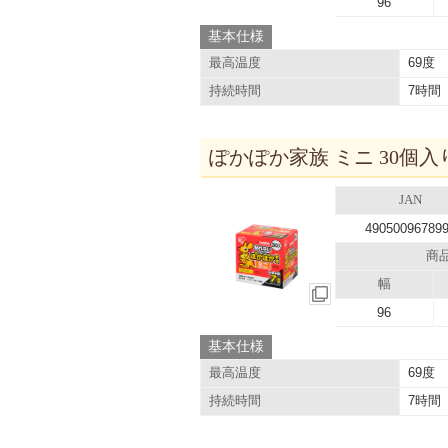
96
基本仕様
69度
最高温度
7時間
持続時間
ぽかぽか家族 ミニ 30個入り
JAN
49050096789
商
幅
96
基本仕様
69度
最高温度
7時間
持続時間