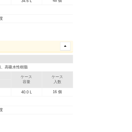
48 個
34.6 L
4度
類、高吸水性樹脂
ケース
ケース
容量
入数
16 個
40.0 L
4度