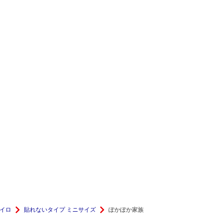
イロ
貼れないタイプ ミニサイズ
ぽかぽか家族