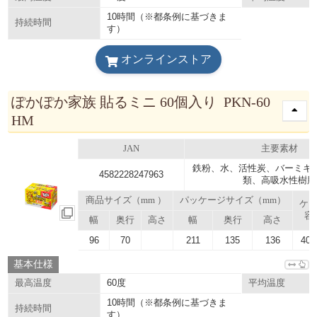
10時間（※都条例に基づきま
持続時間
す）
オンラインストア
ぽかぽか家族 貼るミニ 60個入り PKN-60
HM
JAN
主要素材
鉄粉、水、活性炭、バーミキ
4582228247963
類、高吸水性樹脂
商品サイズ（mm ）
パッケージサイズ（mm）
ケ
容
幅
奥行
高さ
幅
奥行
高さ
96
70
211
135
136
40.
基本仕様
60度
最高温度
平均温度
10時間（※都条例に基づきま
持続時間
す）