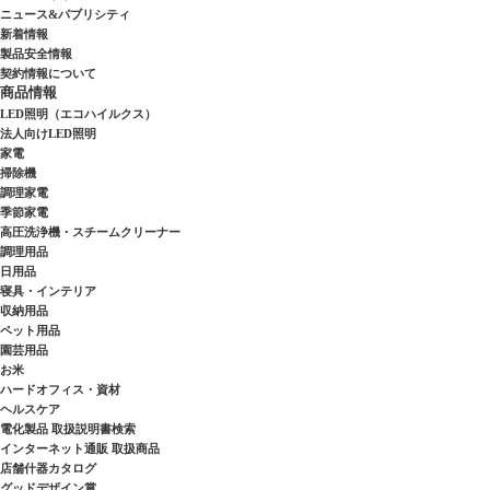
ニュース&パブリシティ
新着情報
製品安全情報
契約情報について
商品情報
LED照明（エコハイルクス）
法人向けLED照明
家電
掃除機
調理家電
季節家電
高圧洗浄機・スチームクリーナー
調理用品
日用品
寝具・インテリア
収納用品
ペット用品
園芸用品
お米
ハードオフィス・資材
ヘルスケア
電化製品 取扱説明書検索
インターネット通販 取扱商品
店舗什器カタログ
グッドデザイン賞