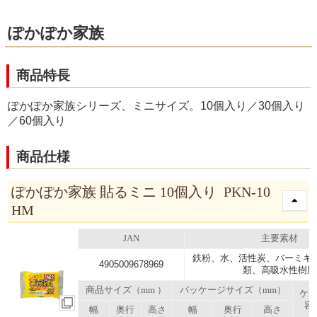
ぽかぽか家族
商品特長
ぽかぽか家族シリーズ、ミニサイズ。10個入り／30個入り
／60個入り
商品仕様
ぽかぽか家族 貼るミニ 10個入り PKN-10
HM
JAN
主要素材
鉄粉、水、活性炭、バーミキ
4905009678969
類、高吸水性樹脂
商品サイズ（mm ）
パッケージサイズ（mm）
ケ
容
幅
奥行
高さ
幅
奥行
高さ