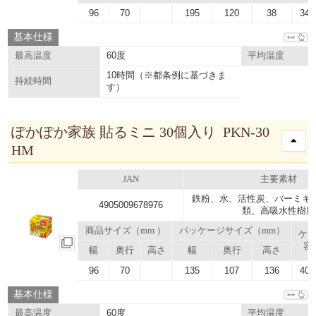
96
70
195
120
38
34.
基本仕様
60度
最高温度
平均温度
10時間（※都条例に基づきま
持続時間
す）
ぽかぽか家族 貼るミニ 30個入り PKN-30
HM
JAN
主要素材
鉄粉、水、活性炭、バーミキ
4905009678976
類、高吸水性樹脂
商品サイズ（mm ）
パッケージサイズ（mm）
ケ
容
幅
奥行
高さ
幅
奥行
高さ
96
70
135
107
136
40.
基本仕様
60度
最高温度
平均温度