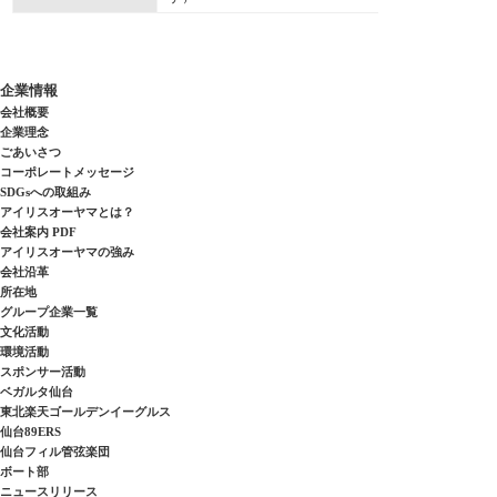
企業情報
会社概要
企業理念
ごあいさつ
コーポレートメッセージ
SDGsへの取組み
アイリスオーヤマとは？
会社案内 PDF
アイリスオーヤマの強み
会社沿革
所在地
グループ企業一覧
文化活動
環境活動
スポンサー活動
ベガルタ仙台
東北楽天ゴールデンイーグルス
仙台89ERS
仙台フィル管弦楽団
ボート部
ニュースリリース