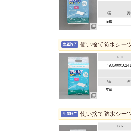
幅
奥
590
使い捨て防水シーツ 1
生産終了
JAN
49050093614
幅
奥
590
使い捨て防水シーツ 3
生産終了
JAN