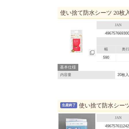
使い捨て防水シーツ 20枚入り
JAN
49675766930
幅
奥
590
基本仕様
20枚
内容量
使い捨て防水シーツ 6
生産終了
JAN
49675761124