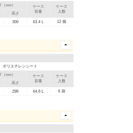
ズ（mm）
ケース
ケース
容量
入数
高さ
12 個
300
63.4 L
、ポリエチレンシート
ズ（mm）
ケース
ケース
容量
入数
高さ
6 袋
298
64.8 L