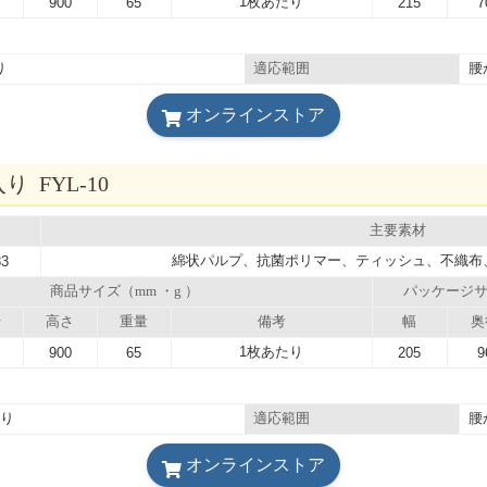
1枚あたり
900
65
215
7
り
腰
適応範囲
オンラインストア
 FYL-10
主要素材
綿状パルプ、抗菌ポリマー、ティッシュ、不織布
83
商品サイズ（mm ・g ）
パッケージサ
行
高さ
重量
備考
幅
奥
1枚あたり
900
65
205
9
入り
腰
適応範囲
オンラインストア