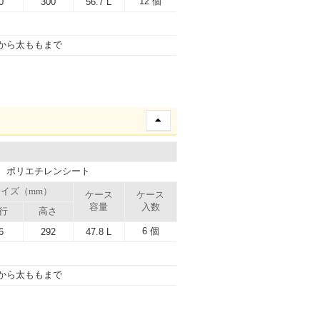
12 個
0
300
56.7 L
から太ももまで
、ポリエチレンシート
イズ（mm）
ケース
ケース
容量
入数
行
高さ
6 個
6
292
47.8 L
から太ももまで