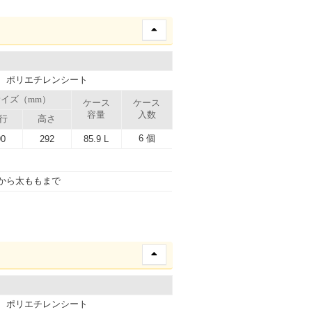
、ポリエチレンシート
イズ（mm）
ケース
ケース
容量
入数
行
高さ
6 個
90
292
85.9 L
から太ももまで
、ポリエチレンシート