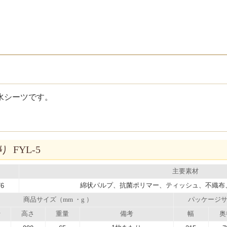
水シーツです。
 FYL-5
主要素材
綿状パルプ、抗菌ポリマー、ティッシュ、不織布
76
商品サイズ（mm ・g ）
パッケージサ
行
高さ
重量
備考
幅
奥