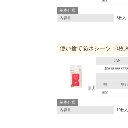
590
基本仕様
5枚入
内容量
使い捨て防水シーツ 10枚入り
JAN
49675766722
幅
奥
590
基本仕様
10枚
内容量