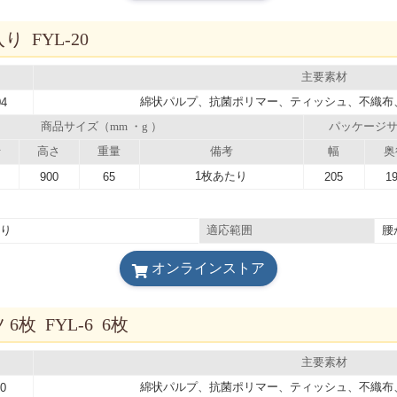
 FYL-20
主要素材
綿状パルプ、抗菌ポリマー、ティッシュ、不織布
04
商品サイズ（mm ・g ）
パッケージサ
行
高さ
重量
備考
幅
奥
1枚あたり
900
65
205
1
入り
腰
適応範囲
オンラインストア
枚 FYL-6 6枚
主要素材
綿状パルプ、抗菌ポリマー、ティッシュ、不織布
20