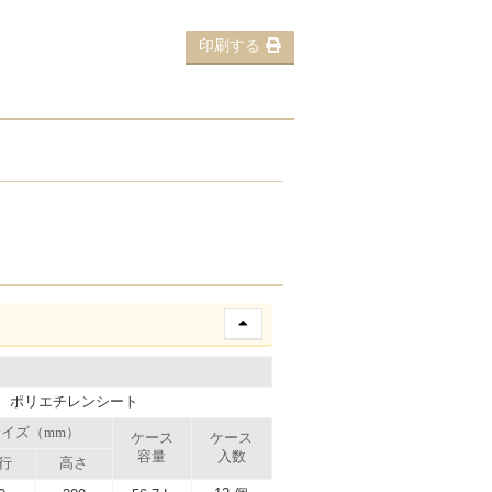
印刷する
、ポリエチレンシート
イズ（mm）
ケース
ケース
容量
入数
行
高さ