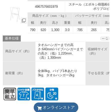
スチール（エポキシ樹脂粉体
4967576601979
ポリプロピ
商品サイズ（mm ・kg ）
パッケージサイズ（mm
幅
奥行
高さ
重量
幅
奥行
高さ
790
620
1,300
3.0
795
265
75
基本仕様
タオルハンガーまでの高
さ:640mm/パイプハンガーまで
収納時サイズ
商品サイズ（約）
の高さ:（低）1,220mm、
（約）
（高）1,300mm
全体8kg、パイプ1本あたり
耐荷重（約）
干せる目安（約
3kg、タオルハンガー2kg
オンラインストア