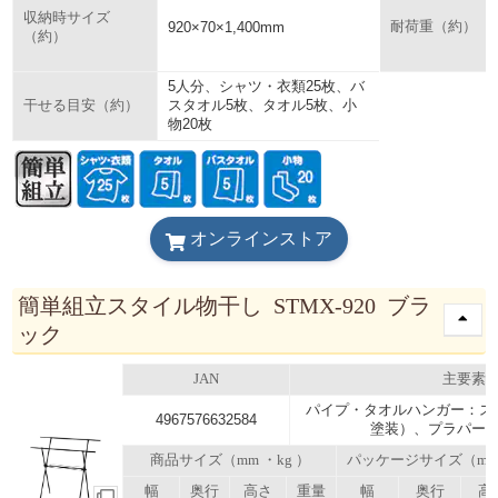
収納時サイズ
920×70×1,400mm
耐荷重（約）
（約）
5人分、シャツ・衣類25枚、バ
スタオル5枚、タオル5枚、小
干せる目安（約）
物20枚
オンラインストア
簡単組立スタイル物干し STMX-920 ブラ
ック
JAN
主要素
パイプ・タオルハンガー：ス
4967576632584
塗装）、プラパーツ
商品サイズ（mm ・kg ）
パッケージサイズ（m
幅
奥行
高さ
重量
幅
奥行
高