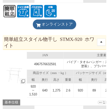
オンラインストア
簡単組立スタイル物干し STMX-920 ホワ
イト
JAN
主要素
パイプ・タオルハンガー：ス
4967576632591
塗装）、プラパーツ
商品サイズ（mm ・kg ）
パッケージサイズ（m
幅
奥行
高さ
重量
幅
奥行
高
920
～
640
1,275
2.6
920
89
24
1,510
基本仕様