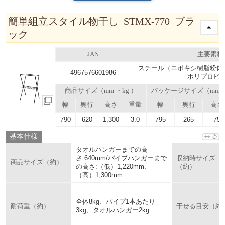
簡単組立スタイル物干し STMX-770 ブラ
ック
JAN
主要素材
スチール（エポキシ樹脂粉体
4967576601986
ポリプロピ
商品サイズ（mm ・kg ）
パッケージサイズ（mm
幅
奥行
高さ
重量
幅
奥行
高さ
790
620
1,300
3.0
795
265
75
基本仕様
タオルハンガーまでの高
さ:640mm/パイプハンガーまで
収納時サイズ
商品サイズ（約）
の高さ:（低）1,220mm、
（約）
（高）1,300mm
全体8kg、パイプ1本あたり
耐荷重（約）
干せる目安（約
3kg、タオルハンガー2kg