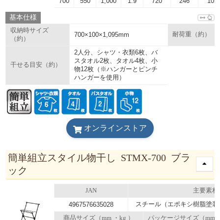
700
550
1,000
1.9
720
246
105
基本仕様
収納時サイズ
700×100×1,095mm
耐荷重（約）
（約）
2人分、シャツ・衣類6枚、バ
スタオル2枚、タオル4枚、小
干せる目安（約）
物12枚（※ハンガーとピンチ
ハンガーを使用）
オンラインストア
簡単組立スタイル物干し STMX-700 ブラ
ック
JAN
主要素材
スチール（エポキシ樹脂塗装
4967576635028
商品サイズ（mm ・kg ）
パッケージサイズ（mm