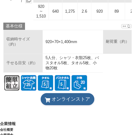
920
～
640
1,275
2.6
920
89
24
1,510
基本仕様
収納時サイズ
920×70×1,400mm
耐荷重（約）
（約）
5人分、シャツ・衣類25枚、バ
スタオル5枚、タオル5枚、小
干せる目安（約）
物20枚
オンラインストア
企業情報
会社概要