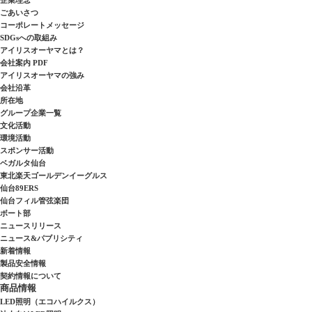
企業理念
ごあいさつ
コーポレートメッセージ
SDGsへの取組み
アイリスオーヤマとは？
会社案内 PDF
アイリスオーヤマの強み
会社沿革
所在地
グループ企業一覧
文化活動
環境活動
スポンサー活動
ベガルタ仙台
東北楽天ゴールデンイーグルス
仙台89ERS
仙台フィル管弦楽団
ボート部
ニュースリリース
ニュース&パブリシティ
新着情報
製品安全情報
契約情報について
商品情報
LED照明（エコハイルクス）