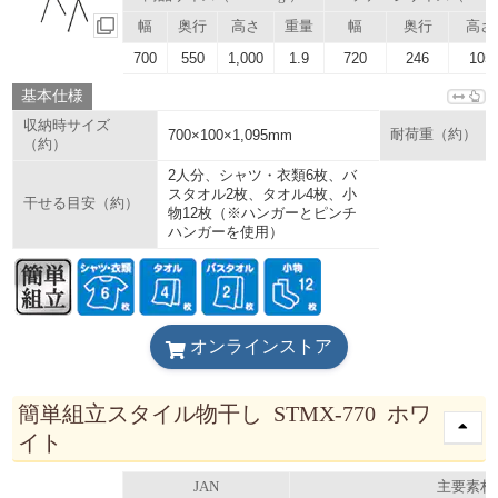
幅
奥行
高さ
重量
幅
奥行
高さ
700
550
1,000
1.9
720
246
105
基本仕様
収納時サイズ
700×100×1,095mm
耐荷重（約）
（約）
2人分、シャツ・衣類6枚、バ
スタオル2枚、タオル4枚、小
干せる目安（約）
物12枚（※ハンガーとピンチ
ハンガーを使用）
オンラインストア
簡単組立スタイル物干し STMX-770 ホワ
イト
JAN
主要素材