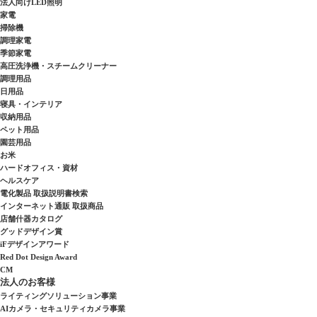
法人向けLED照明
家電
掃除機
調理家電
季節家電
高圧洗浄機・スチームクリーナー
調理用品
日用品
寝具・インテリア
収納用品
ペット用品
園芸用品
お米
ハードオフィス・資材
ヘルスケア
電化製品 取扱説明書検索
インターネット通販 取扱商品
店舗什器カタログ
グッドデザイン賞
iFデザインアワード
Red Dot Design Award
CM
法人のお客様
ライティングソリューション事業
AIカメラ・セキュリティカメラ事業