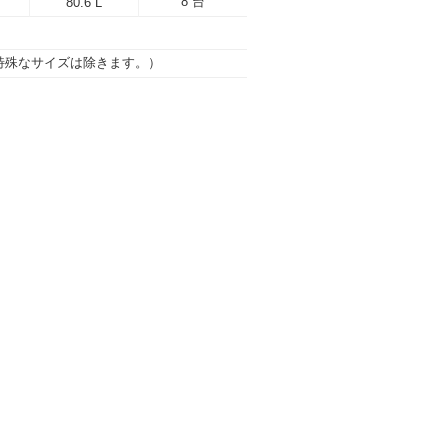
8 台
80.6 L
部特殊なサイズは除きます。）