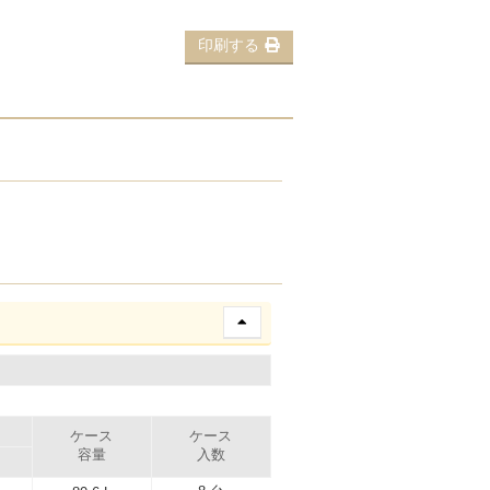
印刷する
ケース
ケース
容量
入数