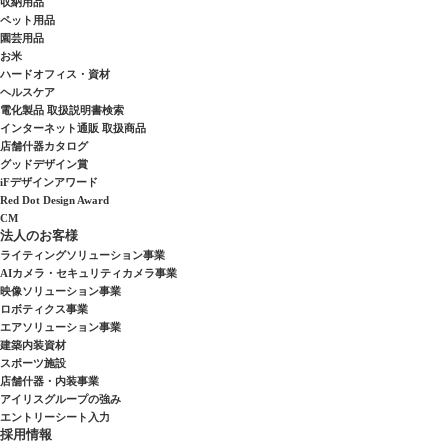
収納用品
ペット用品
園芸用品
お米
ハードオフィス・資材
ヘルスケア
電化製品 取扱説明書検索
インターネット通販 取扱商品
店舗什器カタログ
グッドデザイン賞
iFデザインアワード
Red Dot Design Award
CM
法人のお客様
ライティングソリューション事業
AIカメラ・セキュリティカメラ事業
映像ソリューション事業
ロボティクス事業
エアソリューション事業
建築内装資材
スポーツ施設
店舗什器・内装事業
アイリスグループの強み
エントリーシート入力
採用情報