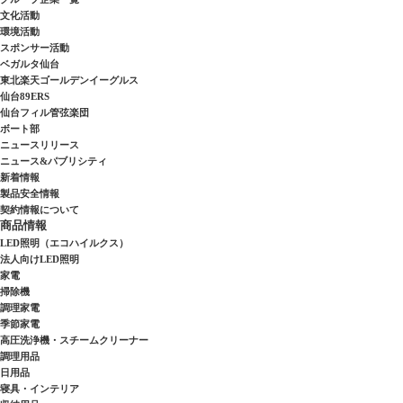
文化活動
環境活動
スポンサー活動
ベガルタ仙台
東北楽天ゴールデンイーグルス
仙台89ERS
仙台フィル管弦楽団
ボート部
ニュースリリース
ニュース&パブリシティ
新着情報
製品安全情報
契約情報について
商品情報
LED照明（エコハイルクス）
法人向けLED照明
家電
掃除機
調理家電
季節家電
高圧洗浄機・スチームクリーナー
調理用品
日用品
寝具・インテリア