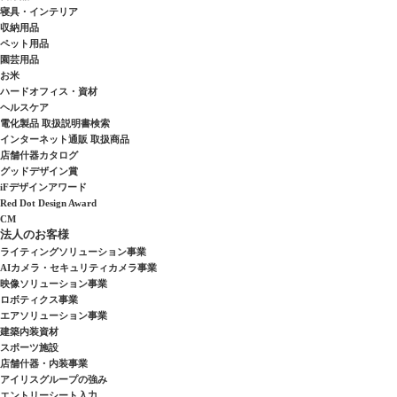
寝具・インテリア
収納用品
ペット用品
園芸用品
お米
ハードオフィス・資材
ヘルスケア
電化製品 取扱説明書検索
インターネット通販 取扱商品
店舗什器カタログ
グッドデザイン賞
iFデザインアワード
Red Dot Design Award
CM
法人のお客様
ライティングソリューション事業
AIカメラ・セキュリティカメラ事業
映像ソリューション事業
ロボティクス事業
エアソリューション事業
建築内装資材
スポーツ施設
店舗什器・内装事業
アイリスグループの強み
エントリーシート入力