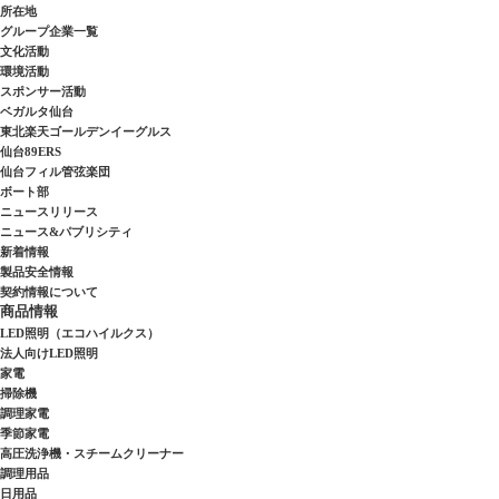
所在地
グループ企業一覧
文化活動
環境活動
スポンサー活動
ベガルタ仙台
東北楽天ゴールデンイーグルス
仙台89ERS
仙台フィル管弦楽団
ボート部
ニュースリリース
ニュース&パブリシティ
新着情報
製品安全情報
契約情報について
商品情報
LED照明（エコハイルクス）
法人向けLED照明
家電
掃除機
調理家電
季節家電
高圧洗浄機・スチームクリーナー
調理用品
日用品