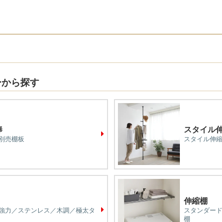
ーから探す
棒
スタイル
別売棚板
スタイル伸
伸縮棚
強力／ステンレス／木調／極太タ
スタンダー
棚