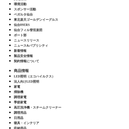
環境活動
スポンサー活動
ベガルタ仙台
東北楽天ゴールデンイーグルス
仙台89ERS
仙台フィル管弦楽団
ボート部
ニュースリリース
ニュース&パブリシティ
新着情報
製品安全情報
契約情報について
商品情報
LED照明（エコハイルクス）
法人向けLED照明
家電
掃除機
調理家電
季節家電
高圧洗浄機・スチームクリーナー
調理用品
日用品
寝具・インテリア
収納用品