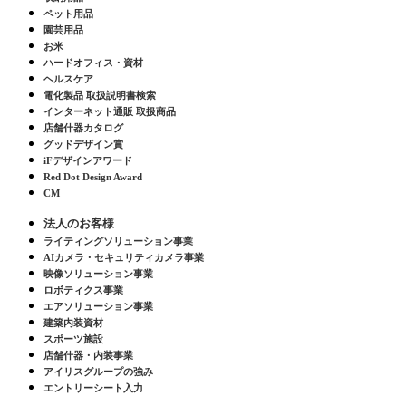
ペット用品
園芸用品
お米
ハードオフィス・資材
ヘルスケア
電化製品 取扱説明書検索
インターネット通販 取扱商品
店舗什器カタログ
グッドデザイン賞
iFデザインアワード
Red Dot Design Award
CM
法人のお客様
ライティングソリューション事業
AIカメラ・セキュリティカメラ事業
映像ソリューション事業
ロボティクス事業
エアソリューション事業
建築内装資材
スポーツ施設
店舗什器・内装事業
アイリスグループの強み
エントリーシート入力