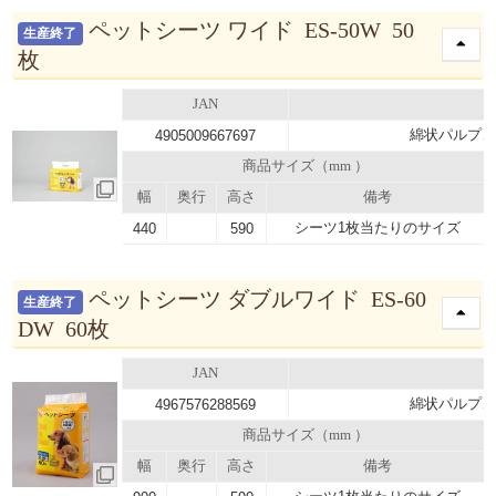
ペットシーツ ワイド ES-50W 50
生産終了
枚
JAN
綿状パルプ、
4905009667697
商品サイズ（mm ）
幅
奥行
高さ
備考
シーツ1枚当たりのサイズ
440
590
ペットシーツ ダブルワイド ES-60
生産終了
DW 60枚
JAN
綿状パルプ、
4967576288569
商品サイズ（mm ）
幅
奥行
高さ
備考