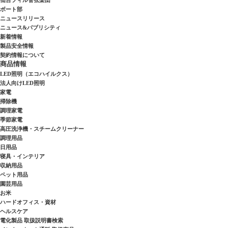
仙台フィル管弦楽団
ボート部
ニュースリリース
ニュース&パブリシティ
新着情報
製品安全情報
契約情報について
商品情報
LED照明（エコハイルクス）
法人向けLED照明
家電
掃除機
調理家電
季節家電
高圧洗浄機・スチームクリーナー
調理用品
日用品
寝具・インテリア
収納用品
ペット用品
園芸用品
お米
ハードオフィス・資材
ヘルスケア
電化製品 取扱説明書検索