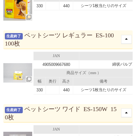
シーツ1枚当たりのサイズ
330
440
ペットシーツ レギュラー ES-100
生産終了
100枚
JAN
綿状パルプ、
4905009667680
商品サイズ（mm ）
幅
奥行
高さ
備考
シーツ1枚当たりのサイズ
330
440
ペットシーツ ワイド ES-150W 15
生産終了
0枚
JAN