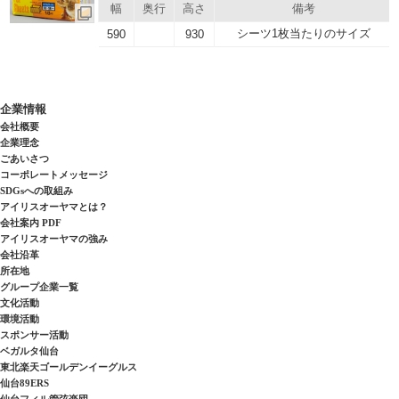
幅
奥行
高さ
備考
シーツ1枚当たりのサイズ
590
930
企業情報
会社概要
企業理念
ごあいさつ
コーポレートメッセージ
SDGsへの取組み
アイリスオーヤマとは？
会社案内 PDF
アイリスオーヤマの強み
会社沿革
所在地
グループ企業一覧
文化活動
環境活動
スポンサー活動
ベガルタ仙台
東北楽天ゴールデンイーグルス
仙台89ERS