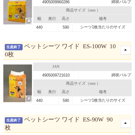
綿状パルプ、
4905009960286
商品サイズ（mm ）
幅
奥行
高さ
備考
シーツ1枚当たりのサイズ
440
590
ペットシーツ ワイド ES-100W 10
生産終了
0枚
JAN
綿状パルプ、
4905009721610
商品サイズ（mm ）
幅
奥行
高さ
備考
シーツ1枚当たりのサイズ
440
590
ペットシーツ ワイド ES-90W 90
生産終了
枚