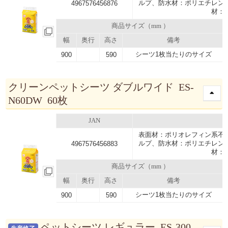
ルプ、防水材：ポリエチレン
4967576456876
材：
商品サイズ（mm ）
幅
奥行
高さ
備考
シーツ1枚当たりのサイズ
900
590
クリーンペットシーツ ダブルワイド ES-
N60DW 60枚
JAN
表面材：ポリオレフィン系不
ルプ、防水材：ポリエチレン
4967576456883
材：
商品サイズ（mm ）
幅
奥行
高さ
備考
シーツ1枚当たりのサイズ
900
590
ペットシーツ レギュラー ES-300