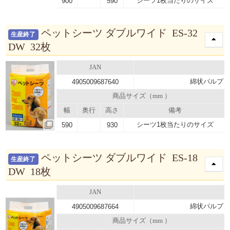
シーツ1枚当たりのサイズ
900
590
ペットシーツ ダブルワイド ES-32
生産終了
DW 32枚
JAN
綿状パルプ、
4905009687640
商品サイズ（mm ）
幅
奥行
高さ
備考
シーツ1枚当たりのサイズ
590
930
ペットシーツ ダブルワイド ES-18
生産終了
DW 18枚
JAN
綿状パルプ、
4905009687664
商品サイズ（mm ）