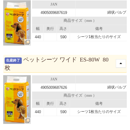
JAN
綿状パルプ、
4905009687619
商品サイズ（mm ）
幅
奥行
高さ
備考
シーツ1枚当たりのサイズ
440
590
ペットシーツ ワイド ES-80W 80
生産終了
枚
JAN
綿状パルプ、
4905009687626
商品サイズ（mm ）
幅
奥行
高さ
備考
シーツ1枚当たりのサイズ
440
590