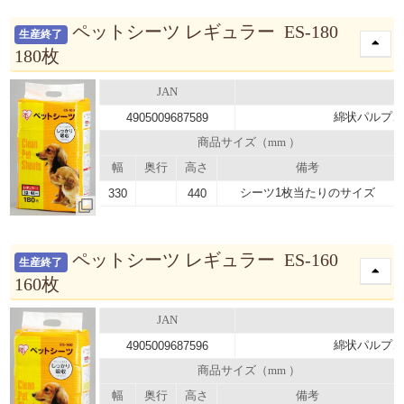
ペットシーツ レギュラー ES-180
生産終了
180枚
JAN
綿状パルプ、
4905009687589
商品サイズ（mm ）
幅
奥行
高さ
備考
シーツ1枚当たりのサイズ
330
440
ペットシーツ レギュラー ES-160
生産終了
160枚
JAN
綿状パルプ、
4905009687596
商品サイズ（mm ）
幅
奥行
高さ
備考