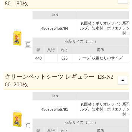
80 180枚
JAN
表面材：ポリオレフィン系不
ルプ、防水材：ポリエチレン
4967576456784
材：
商品サイズ（mm ）
幅
奥行
高さ
備考
シーツ1枚当たりのサイズ
440
325
クリーンペットシーツ レギュラー ES-N2
00 200枚
JAN
表面材：ポリオレフィン系不
ルプ、防水材：ポリエチレン
4967576456791
材：
商品サイズ（mm ）
幅
奥行
高さ
備考