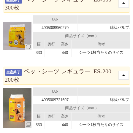
生産終了
300枚
JAN
綿状パルプ、
4905009960279
商品サイズ（mm ）
幅
奥行
高さ
備考
シーツ1枚当たりのサイズ
330
440
ペットシーツ レギュラー ES-200
生産終了
200枚
JAN
綿状パルプ、
4905009721597
商品サイズ（mm ）
幅
奥行
高さ
備考
シーツ1枚当たりのサイズ
330
440