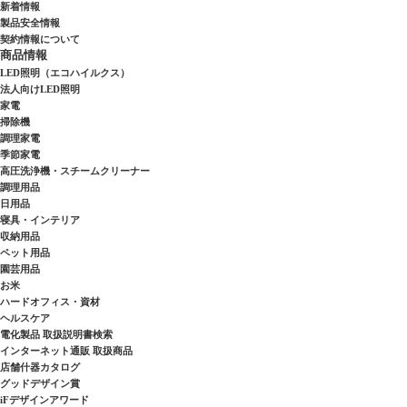
新着情報
製品安全情報
契約情報について
商品情報
LED照明（エコハイルクス）
法人向けLED照明
家電
掃除機
調理家電
季節家電
高圧洗浄機・スチームクリーナー
調理用品
日用品
寝具・インテリア
収納用品
ペット用品
園芸用品
お米
ハードオフィス・資材
ヘルスケア
電化製品 取扱説明書検索
インターネット通販 取扱商品
店舗什器カタログ
グッドデザイン賞
iFデザインアワード