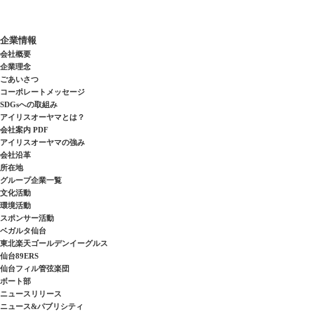
企業情報
会社概要
企業理念
ごあいさつ
コーポレートメッセージ
SDGsへの取組み
アイリスオーヤマとは？
会社案内 PDF
アイリスオーヤマの強み
会社沿革
所在地
グループ企業一覧
文化活動
環境活動
スポンサー活動
ベガルタ仙台
東北楽天ゴールデンイーグルス
仙台89ERS
仙台フィル管弦楽団
ボート部
ニュースリリース
ニュース&パブリシティ