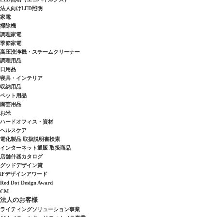
法人向けLED照明
家電
掃除機
調理家電
季節家電
高圧洗浄機・スチームクリーナー
調理用品
日用品
寝具・インテリア
収納用品
ペット用品
園芸用品
お米
ハードオフィス・資材
ヘルスケア
電化製品 取扱説明書検索
インターネット通販 取扱商品
店舗什器カタログ
グッドデザイン賞
iFデザインアワード
Red Dot Design Award
CM
法人のお客様
ライティングソリューション事業