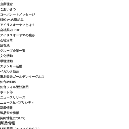
企業理念
ごあいさつ
コーポレートメッセージ
SDGsへの取組み
アイリスオーヤマとは？
会社案内 PDF
アイリスオーヤマの強み
会社沿革
所在地
グループ企業一覧
文化活動
環境活動
スポンサー活動
ベガルタ仙台
東北楽天ゴールデンイーグルス
仙台89ERS
仙台フィル管弦楽団
ボート部
ニュースリリース
ニュース&パブリシティ
新着情報
製品安全情報
契約情報について
商品情報
LED照明（エコハイルクス）