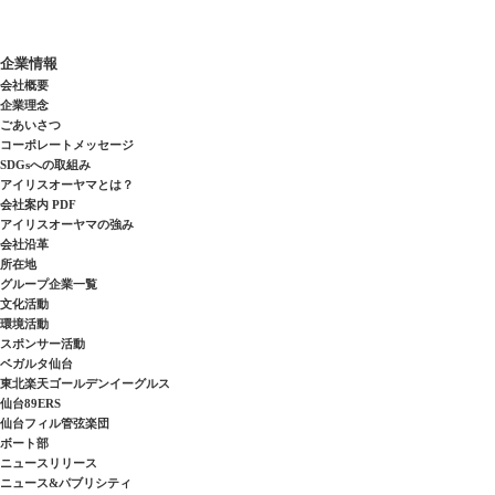
企業情報
会社概要
企業理念
ごあいさつ
コーポレートメッセージ
SDGsへの取組み
アイリスオーヤマとは？
会社案内 PDF
アイリスオーヤマの強み
会社沿革
所在地
グループ企業一覧
文化活動
環境活動
スポンサー活動
ベガルタ仙台
東北楽天ゴールデンイーグルス
仙台89ERS
仙台フィル管弦楽団
ボート部
ニュースリリース
ニュース&パブリシティ