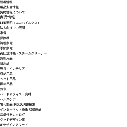
新着情報
製品安全情報
契約情報について
商品情報
LED照明（エコハイルクス）
法人向けLED照明
家電
掃除機
調理家電
季節家電
高圧洗浄機・スチームクリーナー
調理用品
日用品
寝具・インテリア
収納用品
ペット用品
園芸用品
お米
ハードオフィス・資材
ヘルスケア
電化製品 取扱説明書検索
インターネット通販 取扱商品
店舗什器カタログ
グッドデザイン賞
iFデザインアワード