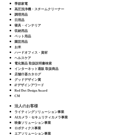
季節家電
高圧洗浄機・スチームクリーナー
調理用品
日用品
寝具・インテリア
収納用品
ペット用品
園芸用品
お米
ハードオフィス・資材
ヘルスケア
電化製品 取扱説明書検索
インターネット通販 取扱商品
店舗什器カタログ
グッドデザイン賞
iFデザインアワード
Red Dot Design Award
CM
法人のお客様
ライティングソリューション事業
AIカメラ・セキュリティカメラ事業
映像ソリューション事業
ロボティクス事業
エアソリューション事業