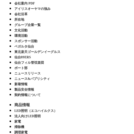
会社案内 PDF
アイリスオーヤマの強み
会社沿革
所在地
グループ企業一覧
文化活動
環境活動
スポンサー活動
ベガルタ仙台
東北楽天ゴールデンイーグルス
仙台89ERS
仙台フィル管弦楽団
ボート部
ニュースリリース
ニュース&パブリシティ
新着情報
製品安全情報
契約情報について
商品情報
LED照明（エコハイルクス）
法人向けLED照明
家電
掃除機
調理家電