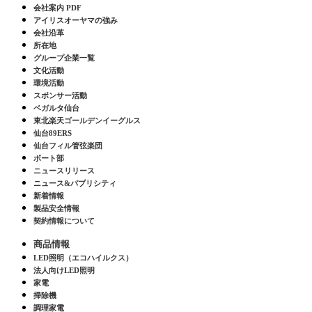
会社案内 PDF
アイリスオーヤマの強み
会社沿革
所在地
グループ企業一覧
文化活動
環境活動
スポンサー活動
ベガルタ仙台
東北楽天ゴールデンイーグルス
仙台89ERS
仙台フィル管弦楽団
ボート部
ニュースリリース
ニュース&パブリシティ
新着情報
製品安全情報
契約情報について
商品情報
LED照明（エコハイルクス）
法人向けLED照明
家電
掃除機
調理家電