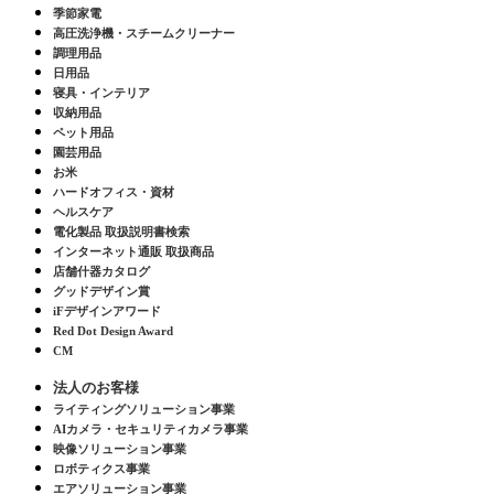
季節家電
高圧洗浄機・スチームクリーナー
調理用品
日用品
寝具・インテリア
収納用品
ペット用品
園芸用品
お米
ハードオフィス・資材
ヘルスケア
電化製品 取扱説明書検索
インターネット通販 取扱商品
店舗什器カタログ
グッドデザイン賞
iFデザインアワード
Red Dot Design Award
CM
法人のお客様
ライティングソリューション事業
AIカメラ・セキュリティカメラ事業
映像ソリューション事業
ロボティクス事業
エアソリューション事業