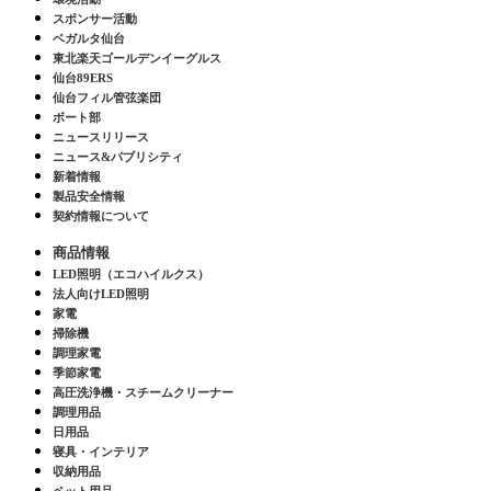
スポンサー活動
ベガルタ仙台
東北楽天ゴールデンイーグルス
仙台89ERS
仙台フィル管弦楽団
ボート部
ニュースリリース
ニュース&パブリシティ
新着情報
製品安全情報
契約情報について
商品情報
LED照明（エコハイルクス）
法人向けLED照明
家電
掃除機
調理家電
季節家電
高圧洗浄機・スチームクリーナー
調理用品
日用品
寝具・インテリア
収納用品