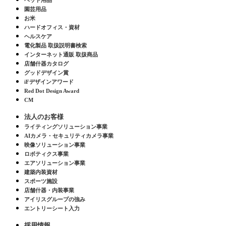
ペット用品
園芸用品
お米
ハードオフィス・資材
ヘルスケア
電化製品 取扱説明書検索
インターネット通販 取扱商品
店舗什器カタログ
グッドデザイン賞
iFデザインアワード
Red Dot Design Award
CM
法人のお客様
ライティングソリューション事業
AIカメラ・セキュリティカメラ事業
映像ソリューション事業
ロボティクス事業
エアソリューション事業
建築内装資材
スポーツ施設
店舗什器・内装事業
アイリスグループの強み
エントリーシート入力
採用情報