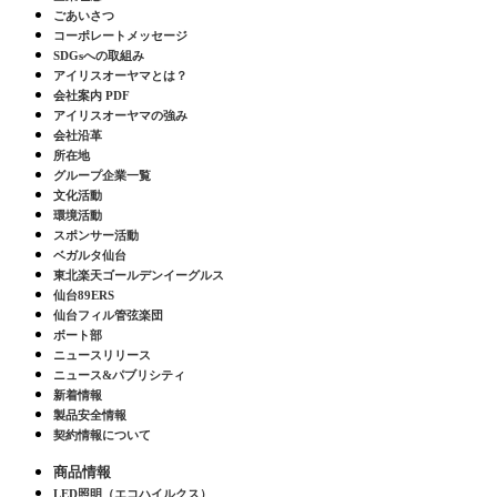
ごあいさつ
コーポレートメッセージ
SDGsへの取組み
アイリスオーヤマとは？
会社案内 PDF
アイリスオーヤマの強み
会社沿革
所在地
グループ企業一覧
文化活動
環境活動
スポンサー活動
ベガルタ仙台
東北楽天ゴールデンイーグルス
仙台89ERS
仙台フィル管弦楽団
ボート部
ニュースリリース
ニュース&パブリシティ
新着情報
製品安全情報
契約情報について
商品情報
LED照明（エコハイルクス）