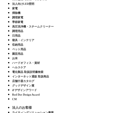
法人向けLED照明
家電
掃除機
調理家電
季節家電
高圧洗浄機・スチームクリーナー
調理用品
日用品
寝具・インテリア
収納用品
ペット用品
園芸用品
お米
ハードオフィス・資材
ヘルスケア
電化製品 取扱説明書検索
インターネット通販 取扱商品
店舗什器カタログ
グッドデザイン賞
iFデザインアワード
Red Dot Design Award
CM
法人のお客様
ライティングソリューション事業