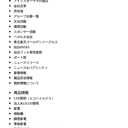
アイリスオーヤマの強み
会社沿革
所在地
グループ企業一覧
文化活動
環境活動
スポンサー活動
ベガルタ仙台
東北楽天ゴールデンイーグルス
仙台89ERS
仙台フィル管弦楽団
ボート部
ニュースリリース
ニュース&パブリシティ
新着情報
製品安全情報
契約情報について
商品情報
LED照明（エコハイルクス）
法人向けLED照明
家電
掃除機
調理家電
季節家電