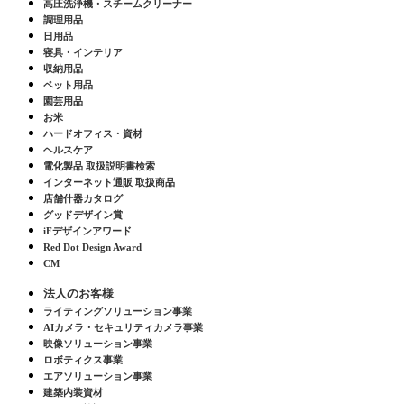
高圧洗浄機・スチームクリーナー
調理用品
日用品
寝具・インテリア
収納用品
ペット用品
園芸用品
お米
ハードオフィス・資材
ヘルスケア
電化製品 取扱説明書検索
インターネット通販 取扱商品
店舗什器カタログ
グッドデザイン賞
iFデザインアワード
Red Dot Design Award
CM
法人のお客様
ライティングソリューション事業
AIカメラ・セキュリティカメラ事業
映像ソリューション事業
ロボティクス事業
エアソリューション事業
建築内装資材