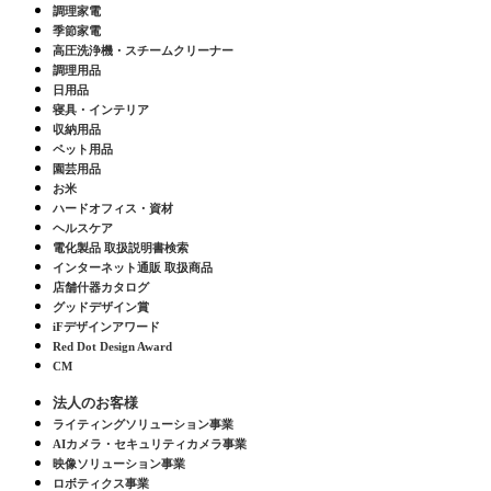
調理家電
季節家電
高圧洗浄機・スチームクリーナー
調理用品
日用品
寝具・インテリア
収納用品
ペット用品
園芸用品
お米
ハードオフィス・資材
ヘルスケア
電化製品 取扱説明書検索
インターネット通販 取扱商品
店舗什器カタログ
グッドデザイン賞
iFデザインアワード
Red Dot Design Award
CM
法人のお客様
ライティングソリューション事業
AIカメラ・セキュリティカメラ事業
映像ソリューション事業
ロボティクス事業