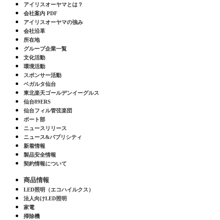
アイリスオーヤマとは？
会社案内 PDF
アイリスオーヤマの強み
会社沿革
所在地
グループ企業一覧
文化活動
環境活動
スポンサー活動
ベガルタ仙台
東北楽天ゴールデンイーグルス
仙台89ERS
仙台フィル管弦楽団
ボート部
ニュースリリース
ニュース&パブリシティ
新着情報
製品安全情報
契約情報について
商品情報
LED照明（エコハイルクス）
法人向けLED照明
家電
掃除機