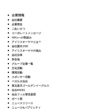
企業情報
会社概要
企業理念
ごあいさつ
コーポレートメッセージ
SDGsへの取組み
アイリスオーヤマとは？
会社案内 PDF
アイリスオーヤマの強み
会社沿革
所在地
グループ企業一覧
文化活動
環境活動
スポンサー活動
ベガルタ仙台
東北楽天ゴールデンイーグルス
仙台89ERS
仙台フィル管弦楽団
ボート部
ニュースリリース
ニュース&パブリシティ