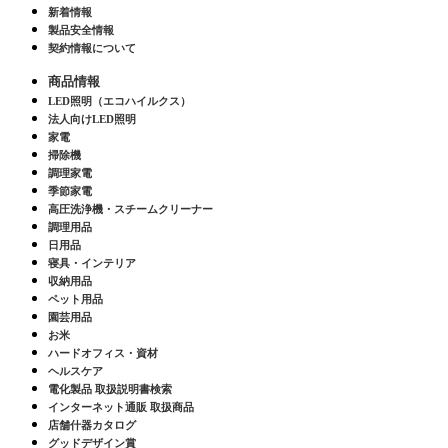
新着情報
製品安全情報
契約情報について
商品情報
LED照明（エコハイルクス）
法人向けLED照明
家電
掃除機
調理家電
季節家電
高圧洗浄機・スチームクリーナー
調理用品
日用品
寝具・インテリア
収納用品
ペット用品
園芸用品
お米
ハードオフィス・資材
ヘルスケア
電化製品 取扱説明書検索
インターネット通販 取扱商品
店舗什器カタログ
グッドデザイン賞