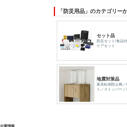
「防災用品」のカテゴリー
セット品
防災セット/食品
ケアセット
地震対策品
家具転倒防止棒／
ト／ストッパー／
企業情報