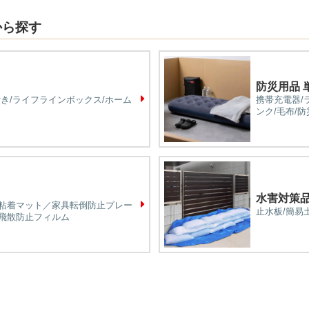
から探す
防災用品 
付き/ライフラインボックス/ホーム
携帯充電器/
ンク/毛布/
水害対策
粘着マット／家具転倒防止プレー
止水板/簡易
飛散防止フィルム