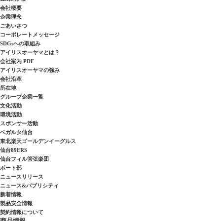
会社概要
企業理念
ごあいさつ
コーポレートメッセージ
SDGsへの取組み
アイリスオーヤマとは？
会社案内 PDF
アイリスオーヤマの強み
会社沿革
所在地
グループ企業一覧
文化活動
環境活動
スポンサー活動
ベガルタ仙台
東北楽天ゴールデンイーグルス
仙台89ERS
仙台フィル管弦楽団
ボート部
ニュースリリース
ニュース&パブリシティ
新着情報
製品安全情報
契約情報について
商品情報