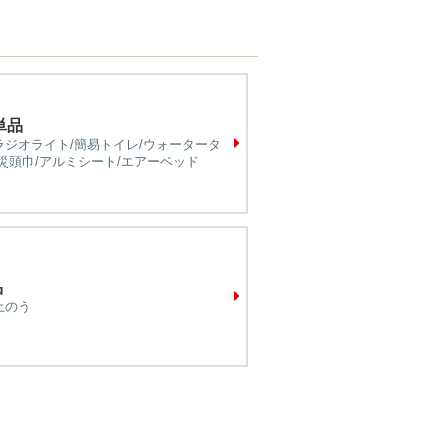
単品
ラジオライト/簡易トイレ/ウォータータ
防災頭巾/アルミシート/エアーベッド
品
土のう