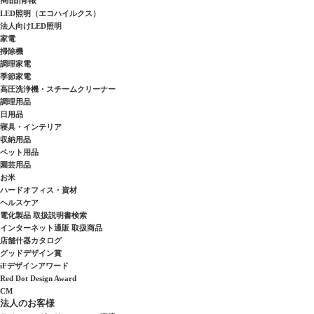
LED照明（エコハイルクス）
法人向けLED照明
家電
掃除機
調理家電
季節家電
高圧洗浄機・スチームクリーナー
調理用品
日用品
寝具・インテリア
収納用品
ペット用品
園芸用品
お米
ハードオフィス・資材
ヘルスケア
電化製品 取扱説明書検索
インターネット通販 取扱商品
店舗什器カタログ
グッドデザイン賞
iFデザインアワード
Red Dot Design Award
CM
法人のお客様