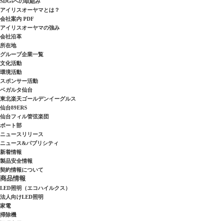
SDGsへの取組み
アイリスオーヤマとは？
会社案内 PDF
アイリスオーヤマの強み
会社沿革
所在地
グループ企業一覧
文化活動
環境活動
スポンサー活動
ベガルタ仙台
東北楽天ゴールデンイーグルス
仙台89ERS
仙台フィル管弦楽団
ボート部
ニュースリリース
ニュース&パブリシティ
新着情報
製品安全情報
契約情報について
商品情報
LED照明（エコハイルクス）
法人向けLED照明
家電
掃除機