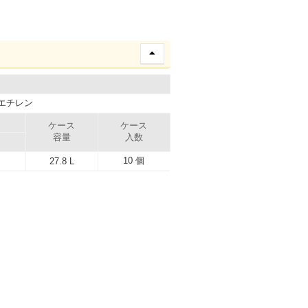
エチレン
ケース
ケース
容量
入数
10 個
27.8 L