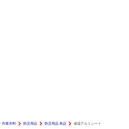
・作業衣料
防災用品
防災用品 単品
保温アルミシート