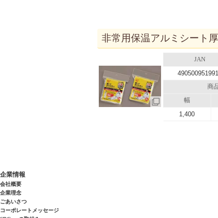
非常用保温アルミシート厚手型
JAN
49050095199
商
幅
1,400
企業情報
会社概要
企業理念
ごあいさつ
コーポレートメッセージ