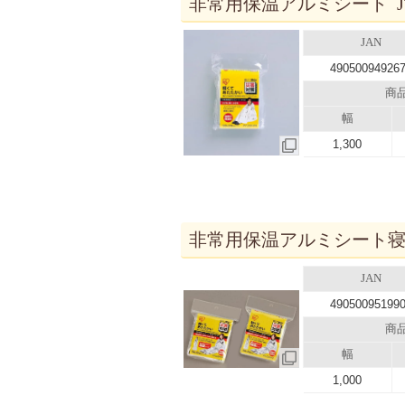
非常用保温アルミシート JT
JAN
49050094926
商
幅
1,300
非常用保温アルミシート寝袋型
JAN
49050095199
商
幅
1,000