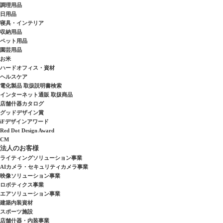
調理用品
日用品
寝具・インテリア
収納用品
ペット用品
園芸用品
お米
ハードオフィス・資材
ヘルスケア
電化製品 取扱説明書検索
インターネット通販 取扱商品
店舗什器カタログ
グッドデザイン賞
iFデザインアワード
Red Dot Design Award
CM
法人のお客様
ライティングソリューション事業
AIカメラ・セキュリティカメラ事業
映像ソリューション事業
ロボティクス事業
エアソリューション事業
建築内装資材
スポーツ施設
店舗什器・内装事業