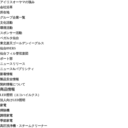
アイリスオーヤマの強み
会社沿革
所在地
グループ企業一覧
文化活動
環境活動
スポンサー活動
ベガルタ仙台
東北楽天ゴールデンイーグルス
仙台89ERS
仙台フィル管弦楽団
ボート部
ニュースリリース
ニュース&パブリシティ
新着情報
製品安全情報
契約情報について
商品情報
LED照明（エコハイルクス）
法人向けLED照明
家電
掃除機
調理家電
季節家電
高圧洗浄機・スチームクリーナー